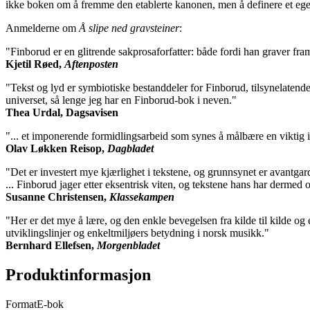
ikke boken om å fremme den etablerte kanonen, men å definere et eget
Anmelderne om
Å slipe ned gravsteiner
:
"Finborud er en glitrende sakprosaforfatter: både fordi han graver fram
Kjetil Røed,
Aftenposten
"Tekst og lyd er symbiotiske bestanddeler for Finborud, tilsynelatende
universet, så lenge jeg har en Finborud-bok i neven."
Thea Urdal, Dagsavisen
"... et imponerende formidlingsarbeid som synes å målbære en viktig 
Olav Løkken Reisop,
Dagbladet
"Det er investert mye kjærlighet i tekstene, og grunnsynet er avantga
... Finborud jager etter eksentrisk viten, og tekstene hans har dermed
Susanne Christensen,
Klassekampen
"Her er det mye å lære, og den enkle bevegelsen fra kilde til kilde og 
utviklingslinjer og enkeltmiljøers betydning i norsk musikk."
Bernhard Ellefsen,
Morgenbladet
Produktinformasjon
Format
E-bok