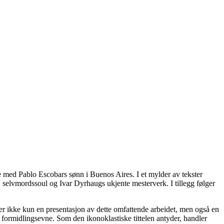
e med Pablo Escobars sønn i Buenos Aires. I et mylder av tekster
, selvmordssoul og Ivar Dyrhaugs ukjente mesterverk. I tillegg følger
er ikke kun en presentasjon av dette omfattende arbeidet, men også en
 formidlingsevne. Som den ikonoklastiske tittelen antyder, handler