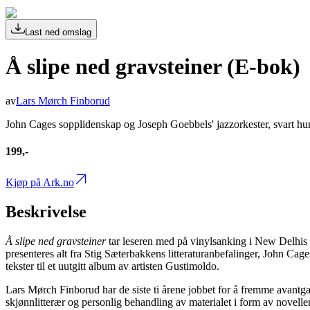
Last ned omslag
Å slipe ned gravsteiner (E-bok)
av
Lars Mørch Finborud
John Cages sopplidenskap og Joseph Goebbels' jazzorkester, svart h
199,-
Kjøp på Ark.no
Beskrivelse
Å slipe ned gravsteiner
tar leseren med på vinylsanking i New Delhis b
presenteres alt fra Stig Sæterbakkens litteraturanbefalinger, John Cag
tekster til et uutgitt album av artisten Gustimoldo.
Lars Mørch Finborud har de siste ti årene jobbet for å fremme avantga
skjønnlitterær og personlig behandling av materialet i form av novell