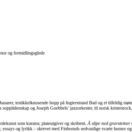
umor og formidlingsglede
asarer, testikkelknusende hopp på Ingierstrand Bad og et tilfeldig møt
es sopplidenskap og Joseph Goebbels’ jazzorkester, til norsk kristenrock
rdekunst som kurator, plateutgiver og skribent.
Å slipe ned gravsteiner
er, essays og lyrikk – skrevet med Finboruds sedvanlige svarte humor og