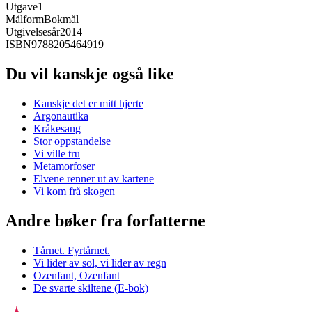
Utgave
1
Målform
Bokmål
Utgivelsesår
2014
ISBN
9788205464919
Du vil kanskje også like
Kanskje det er mitt hjerte
Argonautika
Kråkesang
Stor oppstandelse
Vi ville tru
Metamorfoser
Elvene renner ut av kartene
Vi kom frå skogen
Andre bøker fra forfatterne
Tårnet. Fyrtårnet.
Vi lider av sol, vi lider av regn
Ozenfant, Ozenfant
De svarte skiltene (E-bok)