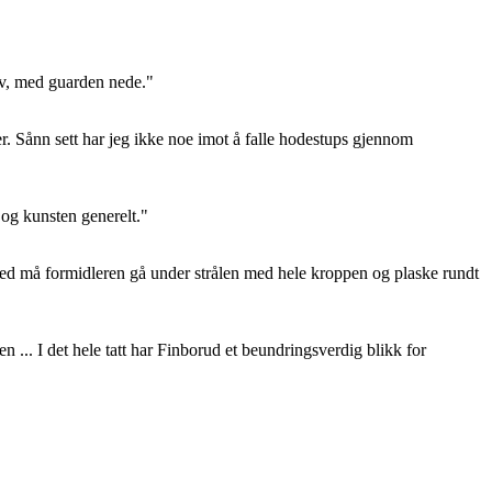
tiv, med guarden nede."
er. Sånn sett har jeg ikke noe imot å falle hodestups gjennom
 og kunsten generelt."
ermed må formidleren gå under strålen med hele kroppen og plaske rundt
 ... I det hele tatt har Finborud et beundringsverdig blikk for