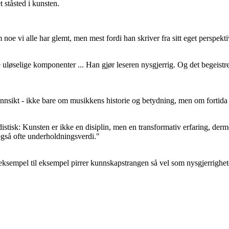
 ståsted i kunsten.
 noe vi alle har glemt, men mest fordi han skriver fra sitt eget perspek
 uløselige komponenter ... Han gjør leseren nysgjerrig. Og det begeistr
innsikt - ikke bare om musikkens historie og betydning, men om fortida
rdistisk: Kunsten er ikke en disiplin, men en transformativ erfaring, d
 også ofte underholdningsverdi."
eksempel til eksempel pirrer kunnskapstrangen så vel som nysgjerrigheten