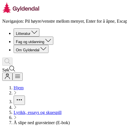
Navigasjon: Pil høyre/venstre mellom menyer, Enter for å åpne, Escap
Litteratur
Fag og utdanning
Om Gyldendal
Søk
Hjem
Lyrikk, essays og skuespill
Å slipe ned gravsteiner (E-bok)