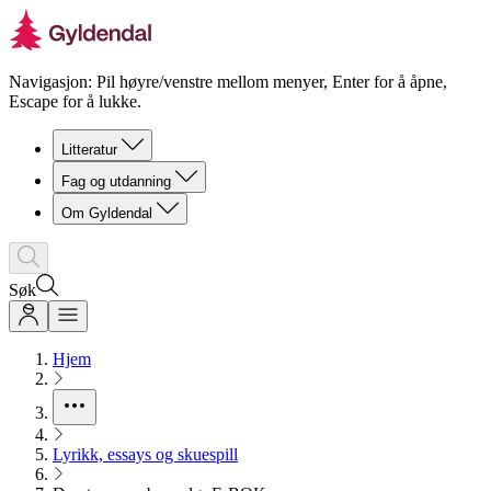
Navigasjon: Pil høyre/venstre mellom menyer, Enter for å åpne,
Escape for å lukke.
Litteratur
Fag og utdanning
Om Gyldendal
Søk
Hjem
Lyrikk, essays og skuespill