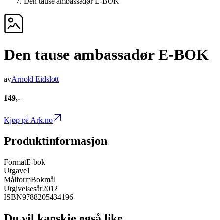
Den tause ambassadør E-BOK
Den tause ambassadør E-BOK
av
Arnold Eidslott
149,-
Kjøp på Ark.no
Produktinformasjon
Format
E-bok
Utgave
1
Målform
Bokmål
Utgivelsesår
2012
ISBN
9788205434196
Du vil kanskje også like