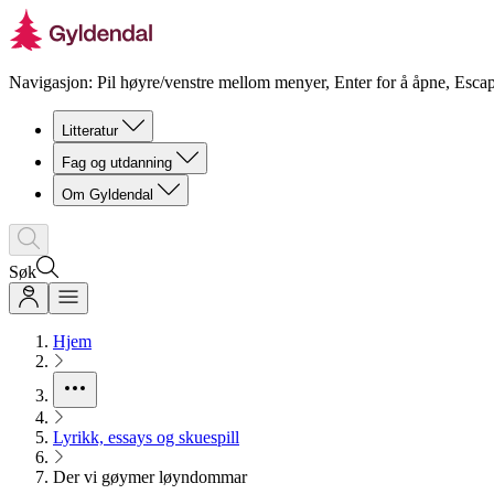
Navigasjon: Pil høyre/venstre mellom menyer, Enter for å åpne, Escap
Litteratur
Fag og utdanning
Om Gyldendal
Søk
Hjem
Lyrikk, essays og skuespill
Der vi gøymer løyndommar