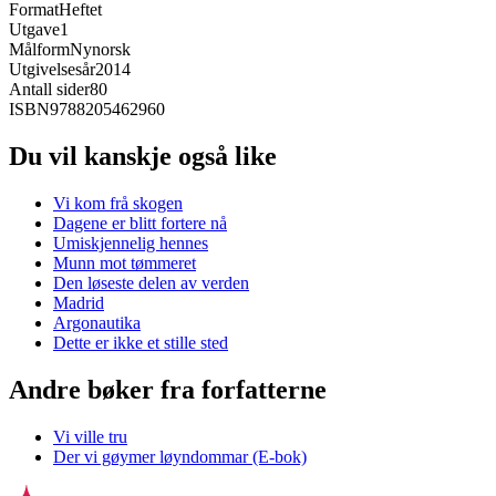
Format
Heftet
Utgave
1
Målform
Nynorsk
Utgivelsesår
2014
Antall sider
80
ISBN
9788205462960
Du vil kanskje også like
Vi kom frå skogen
Dagene er blitt fortere nå
Umiskjennelig hennes
Munn mot tømmeret
Den løseste delen av verden
Madrid
Argonautika
Dette er ikke et stille sted
Andre bøker fra forfatterne
Vi ville tru
Der vi gøymer løyndommar (E-bok)