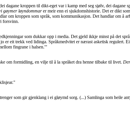
ei dagane kroppen til dikt-eget var i kamp med seg sjølv, dei dagane spi
vi gøymer løyndommar
er meir enn ei sjukdomshistorie. Det er dikt som
ndlar om kroppen som språk, som kommunikasjon. Det handlar om å arbeid
i forsvinn.
dkjenningar som dukkar opp i media. Det gjeld ikkje minst på det språkl
 jo er eit trekk ved lidinga. Språkmedvitet er nærast asketisk regulert. E
mellom fingrane i halsen.'"
 om formidling, en vilje til å la språket dra henne tilbake til livet.
Der
klisjear."
enger som gir gjenklang i ei gløymd sorg. (...) Samlinga som heile antydar 