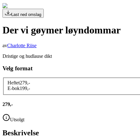
Last ned omslag
Der vi gøymer løyndommar
av
Charlotte Riise
Dristige og hudlause dikt
Velg format
Heftet
279
,-
E-bok
199
,-
279,-
Utsolgt
Beskrivelse