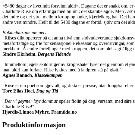
«5480 dagar av livet mitt forsvinn aldri». Dagane det er snakk om, er d
Charlotte Riise om erfaringa med bulimi; det skambelagde. Men
Der 
det indre og det ytre, mellom kropp og tanke, kjærleik og hat. Det ha
andre vert mindre. Heilt til dei 5480 dagane er fortid, sjølv om dei aldr
Bokmeldarane meiner:
"Riises dikt opererer på eit anna nivå enn sjølvutleverande sjukdomsve
metaforfattige og frie for sensasjonelle eksessar og overdrivingar, som
merkbart: 'Å endre forteljinga / med kroppen, det som blei sagt / ligg 
Sindre Ekrheim,
Bergens Tidende
"Innimellom jegets skildringer av kroppshatet lyser det gjennom et ønske
man aldri kan forlate. Riise lykkes med å la døren stå på gløtt."
Agnes Banach,
Klassekampen
"Riise er ein poet som gjev alt, og dikta er presise, utan longørar eller 
Tore Elias Hoel,
Dag og Tid
"
Der vi gøymer løyndommar
speler fiolin på deg, varsamt, med såre str
Charlotte Riise!"
Hjørdis-Linnea Myhre, Framtida.no
Produktinformasjon