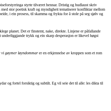
seforstyrringa styrte tilværet hennar. Dristig og hudlaust skriv
 med stor poetisk kraft og myndigheit tematiserer konfliktar mellom
e, i ein prosess, til skamma og frykta for å stole på seg sjølv og
ege planet. Det er finstemt, nake, direkte. Linjene er påfallande
it underliggjande trykk og ein skarp desperasjon er likevel høgst
 vi gøymer løyndommar
er en erkjennelse av kroppen som et rom
og fortel forsiktig og subtilt. Eg vil seie det til alle: les dikta til