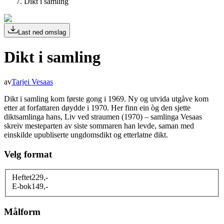
Dikt i samling
Last ned omslag
Dikt i samling
av
Tarjei Vesaas
Dikt i samling kom første gong i 1969. Ny og utvida utgåve kom
etter at forfattaren døydde i 1970. Her finn ein òg den sjette
diktsamlinga hans, Liv ved straumen (1970) – samlinga Vesaas
skreiv mesteparten av siste sommaren han levde, saman med
einskilde upubliserte ungdomsdikt og etterlatne dikt.
Velg format
Heftet
229
,-
E-bok
149
,-
Målform