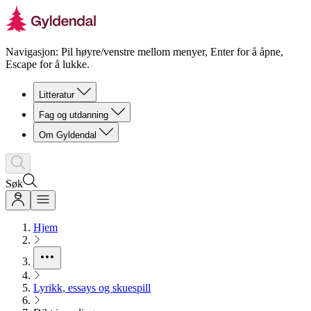
Navigasjon: Pil høyre/venstre mellom menyer, Enter for å åpne,
Escape for å lukke.
Litteratur
Fag og utdanning
Om Gyldendal
Søk
Hjem
Lyrikk, essays og skuespill