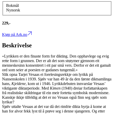
Bokmål
Nynorsk
229,-
Kjøp på Ark.no
Beskrivelse
«Lyrikken er den finaste form for dikting. Den opphavlege og evig
rette form i grunnen. Der er alt det som strøymer gjennom eit
menneskesinn konsentrert i eit par små vers. Derfor er det eit gamalt
ord som seier at poesien er gudanes tungemål.»
Slik opna Tarjei Vesaas ei forelesingsrekkje om lyrikk på
Nansenskolen i 1939. Sjølv var han 49 år da den første diktsamlinga
hans,
Kjeldene
, kom ut i 1946. Lyrikkdebuten innvarslar Vesaas’
viktigaste diktarperiode. Med
Kimen
(1940) dreiar forfattarskapen
frå realistiske skildringar til ein meir fortetta symbolsk modernisme.
Kanskje ikkje tilfeldig at det er no Vesaas også finn seg sjølv som
lyrikar?
Sjølv uttalte Vesaas at det var då dei rimfrie dikta byrja å kome at
han for alvor fekk lyst til å prøve seg i denne sjangeren. Og etter