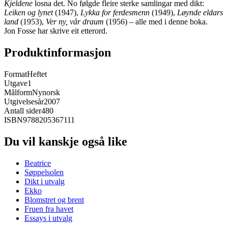
Kjeldene
losna det. No følgde fleire sterke samlingar med dikt:
Leiken og lynet
(1947),
Lykka for ferdesmenn
(1949),
Løynde eldars
land
(1953),
Ver ny, vår draum
(1956) – alle med i denne boka.
Jon Fosse har skrive eit etterord.
Produktinformasjon
Format
Heftet
Utgave
1
Målform
Nynorsk
Utgivelsesår
2007
Antall sider
480
ISBN
9788205367111
Du vil kanskje også like
Beatrice
Søppelsolen
Dikt i utvalg
Ekko
Blomstret og brent
Fruen fra havet
Essays i utvalg