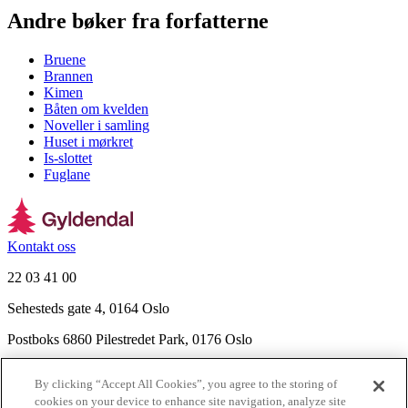
Andre bøker fra forfatterne
Bruene
Brannen
Kimen
Båten om kvelden
Noveller i samling
Huset i mørkret
Is-slottet
Fuglane
Kontakt oss
22 03 41 00
Sehesteds gate 4, 0164 Oslo
Postboks 6860 Pilestredet Park, 0176 Oslo
Finn frem
By clicking “Accept All Cookies”, you agree to the storing of
Nyhetsbrev
cookies on your device to enhance site navigation, analyze site