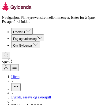
Navigasjon: Pil høyre/venstre mellom menyer, Enter for å åpne,
Escape for å lukke.
Litteratur
Fag og utdanning
Om Gyldendal
Søk
Hjem
Lyrikk, essays og skuespill