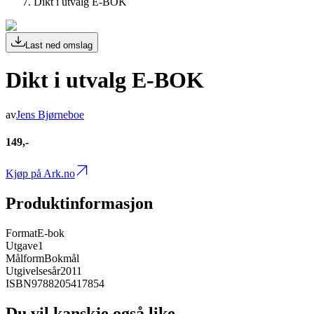
Dikt i utvalg E-BOK
Last ned omslag
Dikt i utvalg E-BOK
av
Jens Bjørneboe
149,-
Kjøp på Ark.no
Produktinformasjon
Format
E-bok
Utgave
1
Målform
Bokmål
Utgivelsesår
2011
ISBN
9788205417854
Du vil kanskje også like