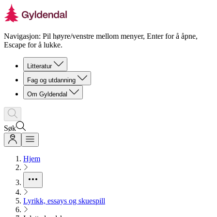
Navigasjon: Pil høyre/venstre mellom menyer, Enter for å åpne,
Escape for å lukke.
Litteratur
Fag og utdanning
Om Gyldendal
Søk
Hjem
Lyrikk, essays og skuespill