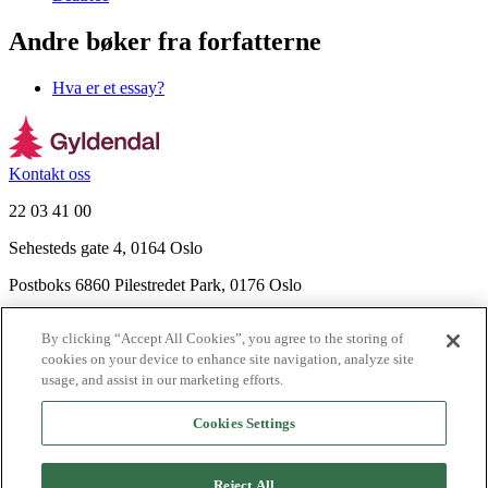
Andre bøker fra forfatterne
Hva er et essay?
Kontakt oss
22 03 41 00
Sehesteds gate 4, 0164 Oslo
Postboks 6860 Pilestredet Park, 0176 Oslo
Finn frem
By clicking “Accept All Cookies”, you agree to the storing of
Nyhetsbrev
cookies on your device to enhance site navigation, analyze site
Ledige stillinger
usage, and assist in our marketing efforts.
Send inn manus
Cookies Settings
Om Gyldendal
Support
Reject All