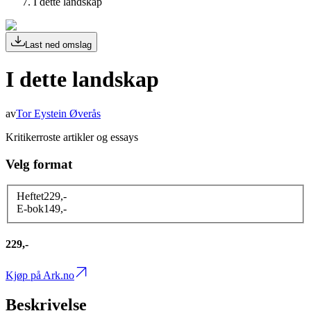
I dette landskap
Last ned omslag
I dette landskap
av
Tor Eystein Øverås
Kritikerroste artikler og essays
Velg format
Heftet
229
,-
E-bok
149
,-
229,-
Kjøp på Ark.no
Beskrivelse