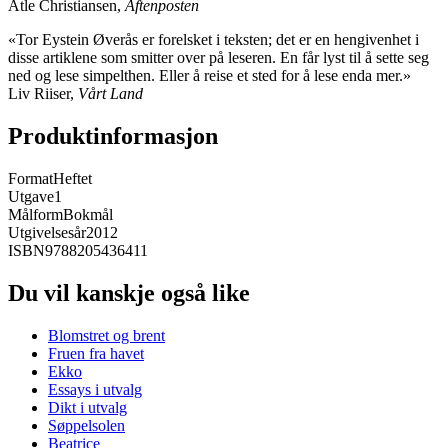
Atle Christiansen,
Aftenposten
«Tor Eystein Øverås er forelsket i teksten; det er en hengivenhet i
disse artiklene som smitter over på leseren. En får lyst til å sette seg
ned og lese simpelthen. Eller å reise et sted for å lese enda mer.»
Liv Riiser,
Vårt Land
Produktinformasjon
Format
Heftet
Utgave
1
Målform
Bokmål
Utgivelsesår
2012
ISBN
9788205436411
Du vil kanskje også like
Blomstret og brent
Fruen fra havet
Ekko
Essays i utvalg
Dikt i utvalg
Søppelsolen
Beatrice