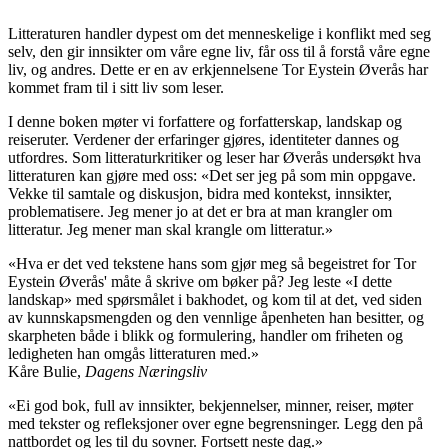
Litteraturen handler dypest om det menneskelige i konflikt med seg
selv, den gir innsikter om våre egne liv, får oss til å forstå våre egne
liv, og andres. Dette er en av erkjennelsene Tor Eystein Øverås har
kommet fram til i sitt liv som leser.
I denne boken møter vi forfattere og forfatterskap, landskap og
reiseruter. Verdener der erfaringer gjøres, identiteter dannes og
utfordres. Som litteraturkritiker og leser har Øverås undersøkt hva
litteraturen kan gjøre med oss: «Det ser jeg på som min oppgave.
Vekke til samtale og diskusjon, bidra med kontekst, innsikter,
problematisere. Jeg mener jo at det er bra at man krangler om
litteratur. Jeg mener man skal krangle om litteratur.»
«Hva er det ved tekstene hans som gjør meg så begeistret for Tor
Eystein Øverås' måte å skrive om bøker på? Jeg leste «I dette
landskap» med spørsmålet i bakhodet, og kom til at det, ved siden
av kunnskapsmengden og den vennlige åpenheten han besitter, og
skarpheten både i blikk og formulering, handler om friheten og
ledigheten han omgås litteraturen med.»
Kåre Bulie,
Dagens Næringsliv
«Ei god bok, full av innsikter, bekjennelser, minner, reiser, møter
med tekster og refleksjoner over egne begrensninger. Legg den på
nattbordet og les til du sovner. Fortsett neste dag.»