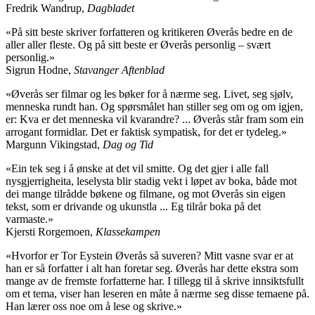
Fredrik Wandrup,
Dagbladet
«På sitt beste skriver forfatteren og kritikeren Øverås bedre en de
aller aller fleste. Og på sitt beste er Øverås personlig – svært
personlig.»
Sigrun Hodne,
Stavanger Aftenblad
«Øverås ser filmar og les bøker for å nærme seg. Livet, seg sjølv,
menneska rundt han. Og spørsmålet han stiller seg om og om igjen,
er: Kva er det menneska vil kvarandre? ... Øverås står fram som ein
arrogant formidlar. Det er faktisk sympatisk, for det er tydeleg.»
Margunn Vikingstad,
Dag og Tid
«Ein tek seg i å ønske at det vil smitte. Og det gjer i alle fall
nysgjerrigheita, leselysta blir stadig vekt i løpet av boka, både mot
dei mange tilrådde bøkene og filmane, og mot Øverås sin eigen
tekst, som er drivande og ukunstla ... Eg tilrår boka på det
varmaste.»
Kjersti Rorgemoen,
Klassekampen
«Hvorfor er Tor Eystein Øverås så suveren? Mitt vasne svar er at
han er så forfatter i alt han foretar seg. Øverås har dette ekstra som
mange av de fremste forfatterne har. I tillegg til å skrive innsiktsfullt
om et tema, viser han leseren en måte å nærme seg disse temaene på.
Han lærer oss noe om å lese og skrive.»