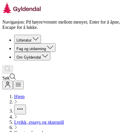
Navigasjon: Pil høyre/venstre mellom menyer, Enter for å åpne,
Escape for å lukke.
Litteratur
Fag og utdanning
Om Gyldendal
Søk
Hjem
Lyrikk, essays og skuespill