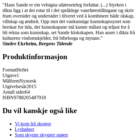
"Hans Sande er ein velsigna uføreseieleg forfattar. (...) Styrken i
dikta ligg i at dei rotar til i dei språklege vaneførestillingane og skriv
fram oversider og undersider i tilveret ved å kombinere både råskap,
villskap og ømheit. Opp mot det vankunnige kunnskapssynet som
herskar for tida, der kunnskapane må kunne målast og teljast for å
bli rekna som kunnskap, set Sande klokskapen. Han auser i dikta frå
kulturens visdomskjelder, frå bibelsoga og mytane."
Sindre Ekrheim,
Bergens Tidende
Produktinformasjon
Format
Heftet
Utgave
1
Målform
Nynorsk
Utgivelsesår
2015
Antall sider
64
ISBN
9788205487918
Du vil kanskje også like
Vi kom frå skogen
Lysbølger
Som skyene skygger snøen