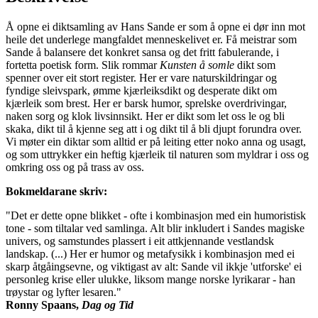
Å opne ei diktsamling av Hans Sande er som å opne ei dør inn mot
heile det underlege mangfaldet menneskelivet er. Få meistrar som
Sande å balansere det konkret sansa og det fritt fabulerande, i
fortetta poetisk form. Slik rommar
Kunsten å somle
dikt som
spenner over eit stort register. Her er vare naturskildringar og
fyndige sleivspark, ømme kjærleiksdikt og desperate dikt om
kjærleik som brest. Her er barsk humor, sprelske overdrivingar,
naken sorg og klok livsinnsikt. Her er dikt som let oss le og bli
skaka, dikt til å kjenne seg att i og dikt til å bli djupt forundra over.
Vi møter ein diktar som alltid er på leiting etter noko anna og usagt,
og som uttrykker ein heftig kjærleik til naturen som myldrar i oss og
omkring oss og på trass av oss.
Bokmeldarane skriv:
"Det er dette opne blikket - ofte i kombinasjon med ein humoristisk
tone - som tiltalar ved samlinga. Alt blir inkludert i Sandes magiske
univers, og samstundes plassert i eit attkjennande vestlandsk
landskap. (...) Her er humor og metafysikk i kombinasjon med ei
skarp åtgåingsevne, og viktigast av alt: Sande vil ikkje 'utforske' ei
personleg krise eller ulukke, liksom mange norske lyrikarar - han
trøystar og lyfter lesaren."
Ronny Spaans,
Dag og Tid