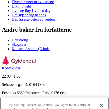
Elvene renner ut av kartene
Dikt i utvalg
ravnene fløy lavt den dag
Umiskjennelig hennes
Den løseste delen av verden
Andre bøker fra forfatterne
Haustsong
Skogkyss
Kunsten å somle (E-bok)
Kontakt oss
22 03 41 00
Sehesteds gate 4, 0164 Oslo
Postboks 6860 Pilestredet Park, 0176 Oslo
Finn frem
By clicking “Accept All Cookies”, you agree to the storing of