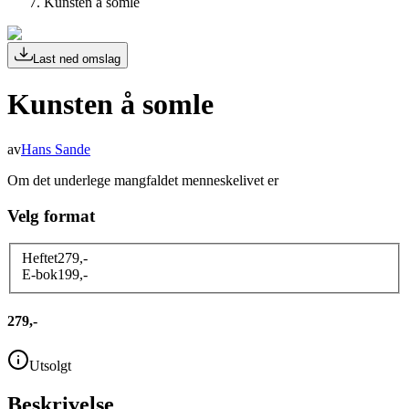
Kunsten å somle
Last ned omslag
Kunsten å somle
av
Hans Sande
Om det underlege mangfaldet menneskelivet er
Velg format
Heftet
279
,-
E-bok
199
,-
279,-
Utsolgt
Beskrivelse