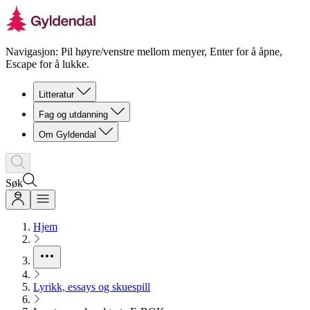
Navigasjon: Pil høyre/venstre mellom menyer, Enter for å åpne,
Escape for å lukke.
Litteratur
Fag og utdanning
Om Gyldendal
Søk
Hjem
Lyrikk, essays og skuespill