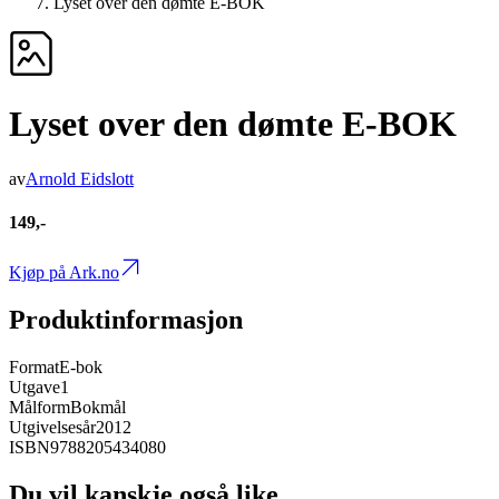
Lyset over den dømte E-BOK
Lyset over den dømte E-BOK
av
Arnold Eidslott
149,-
Kjøp på Ark.no
Produktinformasjon
Format
E-bok
Utgave
1
Målform
Bokmål
Utgivelsesår
2012
ISBN
9788205434080
Du vil kanskje også like