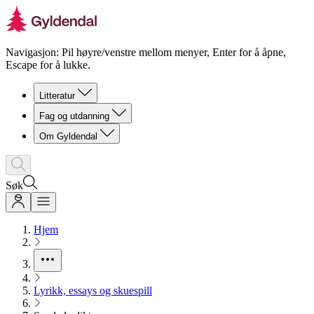
Navigasjon: Pil høyre/venstre mellom menyer, Enter for å åpne,
Escape for å lukke.
Litteratur
Fag og utdanning
Om Gyldendal
Søk
Hjem
Lyrikk, essays og skuespill