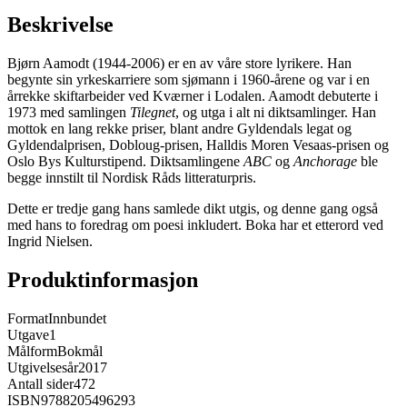
Beskrivelse
Bjørn Aamodt (1944-2006) er en av våre store lyrikere. Han
begynte sin yrkeskarriere som sjømann i 1960-årene og var i en
årrekke skiftarbeider ved Kværner i Lodalen. Aamodt debuterte i
1973 med samlingen
Tilegnet
, og utga i alt ni diktsamlinger. Han
mottok en lang rekke priser, blant andre Gyldendals legat og
Gyldendalprisen, Dobloug-prisen, Halldis Moren Vesaas-prisen og
Oslo Bys Kulturstipend. Diktsamlingene
ABC
og
Anchorage
ble
begge innstilt til Nordisk Råds litteraturpris.
Dette er tredje gang hans samlede dikt utgis, og denne gang også
med hans to foredrag om poesi inkludert. Boka har et etterord ved
Ingrid Nielsen.
Produktinformasjon
Format
Innbundet
Utgave
1
Målform
Bokmål
Utgivelsesår
2017
Antall sider
472
ISBN
9788205496293