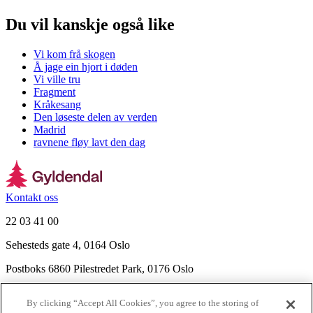
Du vil kanskje også like
Vi kom frå skogen
Å jage ein hjort i døden
Vi ville tru
Fragment
Kråkesang
Den løseste delen av verden
Madrid
ravnene fløy lavt den dag
Kontakt oss
22 03 41 00
Sehesteds gate 4, 0164 Oslo
Postboks 6860 Pilestredet Park, 0176 Oslo
Finn frem
By clicking “Accept All Cookies”, you agree to the storing of