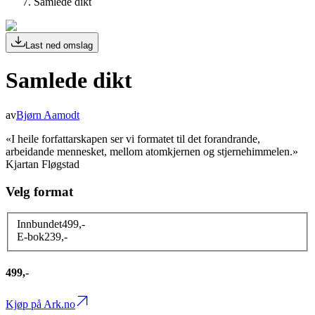
Samlede dikt
Last ned omslag
Samlede dikt
av
Bjørn Aamodt
«I heile forfattarskapen ser vi formatet til det forandrande,
arbeidande mennesket, mellom atomkjernen og stjernehimmelen.»
Kjartan Fløgstad
Velg format
Innbundet
499
,-
E-bok
239
,-
499,-
Kjøp på Ark.no