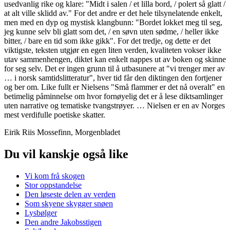
usedvanlig rike og klare: "Midt i salen / et lilla bord, / polert så glatt /
at alt ville sklidd av." For det andre er det hele tilsynelatende enkelt,
men med en dyp og mystisk klangbunn: "Bordet lokket meg til seg,
jeg kunne selv bli glatt som det, / en søvn uten sødme, / heller ikke
bitter, / bare en tid som ikke gikk". For det tredje, og dette er det
viktigste, teksten utgjør en egen liten verden, kvaliteten vokser ikke
utav sammenhengen, diktet kan enkelt nappes ut av boken og skinne
for seg selv. Det er ingen grunn til å utbasunere at "vi trenger mer av
… i norsk samtidslitteratur", hver tid får den diktingen den fortjener
og ber om. Like fullt er Nielsens "Små flammer er det nå overalt" en
betimelig påminnelse om hvor fornøyelig det er å lese diktsamlinger
uten narrative og tematiske tvangstrøyer. … Nielsen er en av Norges
mest verdifulle poetiske skatter.
Eirik Riis Mossefinn, Morgenbladet
Du vil kanskje også like
Vi kom frå skogen
Stor oppstandelse
Den løseste delen av verden
Som skyene skygger snøen
Lysbølger
Den andre Jakobsstigen