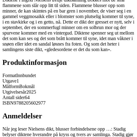
flammene som slår opp litt til siden. Flammene blusser opp som
minner, de kan skimtes på en bar gren i november, de viser seg i en
gammel veggmosaikk eller i blomster som plutselig kommer til syne,
i en stavkirke og i en getto, nå. Dette er dikt der gresset er nytt, selv i
september, der en sommerfugl minner om en solbrun mor og der
spurvene kommer med en vintergud. Diktene spenner seg ut mellom
det som kan ses og det som brått kommer til syne, idet man våkner i
snøen eller idet en sandal løsnes fra foten. Og som det heter i
samlingens siste dikt, «gledesordene er det du som kan».
Produktinformasjon
Format
Innbundet
Utgave
1
Målform
Bokmål
Utgivelsesår
2025
Antall sider
64
ISBN
9788205602977
Anmeldelser
Når jeg leser Nielsens dikt, blusser forbindelsene opp …: Stadig
belyser diktene hverandre på kryss og tvers av samlinga. Stadig gjør