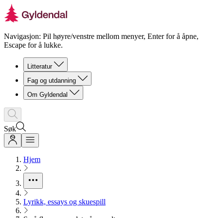
Navigasjon: Pil høyre/venstre mellom menyer, Enter for å åpne,
Escape for å lukke.
Litteratur
Fag og utdanning
Om Gyldendal
Søk
Hjem
Lyrikk, essays og skuespill