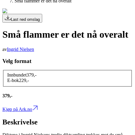
Små flammer er det nå overalt
Last ned omslag
Små flammer er det nå overalt
av
Ingrid Nielsen
Velg format
Innbundet
379
,-
E-bok
229
,-
379,-
Kjøp på Ark.no
Beskrivelse
Diktene i Ingrid Nielsens tredje diktsamling trekkes mot de små