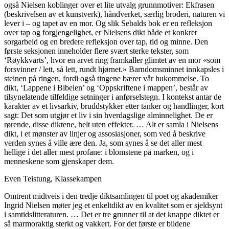
også Nielsen koblinger over et lite utvalg grunnmotiver: Ekfrasen
(beskrivelsen av et kunstverk), håndverket, særlig broderi, naturen vi
lever i – og tapet av en mor. Og slik Sebalds bok er en refleksjon
over tap og forgjengelighet, er Nielsens dikt både et konkret
sorgarbeid og en bredere refleksjon over tap, tid og minne. Den
første seksjonen inneholder flere svært sterke tekster, som
‘Røykkvarts’, hvor en arvet ring framkaller glimtet av en mor «som
forsvinner / lett, så lett, rundt hjørnet.» Barndomsminnet innkapsles i
steinen på ringen, fordi også tingene bærer vår hukommelse. To
dikt, ‘Lappene i Bibelen’ og ‘Oppskriftene i mappen’, består av
tilsynelatende tilfeldige setninger i anførselstegn. I kontekst antar de
karakter av et livsarkiv, bruddstykker etter tanker og handlinger, kort
sagt: Det som utgjør et liv i sin hverdagslige alminnelighet. De er
rørende, disse diktene, helt uten effekter. … Alt er samla i Nielsens
dikt, i et mønster av linjer og assosiasjoner, som ved å beskrive
verden synes å ville ære den. Ja, som synes å se det aller mest
hellige i det aller mest profane: i blomstene på marken, og i
menneskene som gjenskaper dem.
Even Teistung, Klassekampen
Omtrent midtveis i den tredje diktsamlingen til poet og akademiker
Ingrid Nielsen møter jeg et enkeltdikt av en kvalitet som er sjeldsynt
i samtidslitteraturen. … Det er tre grunner til at det knappe diktet er
så marmoraktig sterkt og vakkert. For det første er bildene