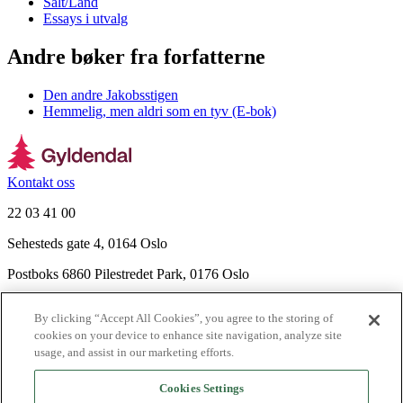
Salt/Land
Essays i utvalg
Andre bøker fra forfatterne
Den andre Jakobsstigen
Hemmelig, men aldri som en tyv (E-bok)
Kontakt oss
22 03 41 00
Sehesteds gate 4, 0164 Oslo
Postboks 6860 Pilestredet Park, 0176 Oslo
Finn frem
By clicking “Accept All Cookies”, you agree to the storing of
Nyhetsbrev
cookies on your device to enhance site navigation, analyze site
Ledige stillinger
usage, and assist in our marketing efforts.
Send inn manus
Cookies Settings
Om Gyldendal