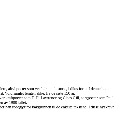
ortellere, altså poeter som vet å dra en historie, i dikts form. I denne bok
ik Vold samlet femten slike, fra de siste 150 år.
 over kraftpoeter som D.H. Lawrence og Claes Gill, sorgpoeter som P
n av 1900-tallet.
der han redegjør for bakgrunnen til de enkelte tekstene. I disse nyskrevne