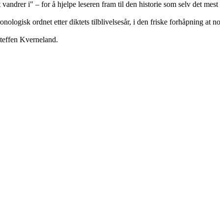
et vandrer i" – for å hjelpe leseren fram til den historie som selv det me
logisk ordnet etter diktets tilblivelsesår, i den friske forhåpning at no
Steffen Kverneland.