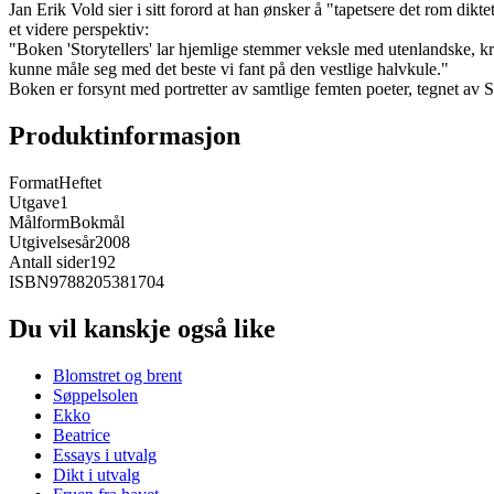
Jan Erik Vold sier i sitt forord at han ønsker å "tapetsere det rom dikt
et videre perspektiv:
"Boken 'Storytellers' lar hjemlige stemmer veksle med utenlandske, krono
kunne måle seg med det beste vi fant på den vestlige halvkule."
Boken er forsynt med portretter av samtlige femten poeter, tegnet av 
Produktinformasjon
Format
Heftet
Utgave
1
Målform
Bokmål
Utgivelsesår
2008
Antall sider
192
ISBN
9788205381704
Du vil kanskje også like
Blomstret og brent
Søppelsolen
Ekko
Beatrice
Essays i utvalg
Dikt i utvalg