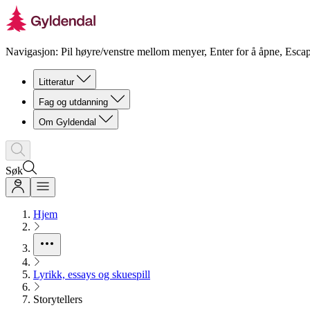
Navigasjon: Pil høyre/venstre mellom menyer, Enter for å åpne, Escap
Litteratur
Fag og utdanning
Om Gyldendal
Søk
Hjem
Lyrikk, essays og skuespill
Storytellers