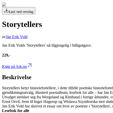
Last ned omslag
Storytellers
av
Jan Erik Vold
Jan Erik Volds 'Storytellers' nå tilgjengelig i billigutgave.
229,-
Kjøp på Ark.no
Beskrivelse
Storytellers betyr historiefortellere, i dette tilfelle poetiske historief
gjendiktningsutvalg, illustrert poesialbum, lesebok for alle – har Jan Er
Utvalget strekker seg fra Wergeland og Rimbaud i forrige århundre,
Ernst Orvil, frem til Inger Hagerup og Wislawa Szymborska mot slutte
Jan Erik Vold har skrevet et essay om hver av poetene i 'Storytellers', 
Lesebok for alle