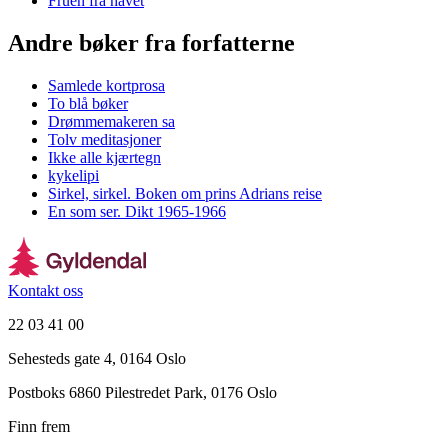
Fruen fra havet
Andre bøker fra forfatterne
Samlede kortprosa
To blå bøker
Drømmemakeren sa
Tolv meditasjoner
Ikke alle kjærtegn
kykelipi
Sirkel, sirkel. Boken om prins Adrians reise
En som ser. Dikt 1965-1966
Kontakt oss
22 03 41 00
Sehesteds gate 4, 0164 Oslo
Postboks 6860 Pilestredet Park, 0176 Oslo
Finn frem