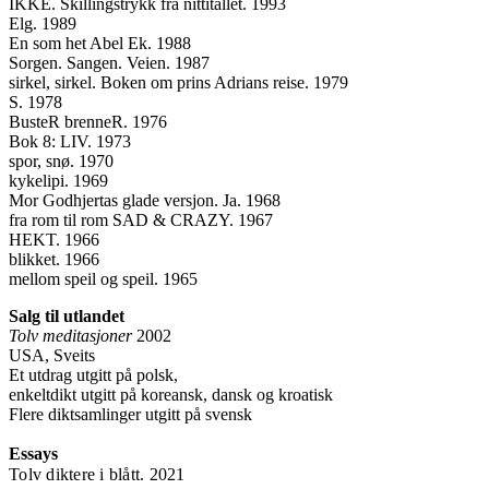
IKKE. Skillingstrykk fra nittitallet. 1993
Elg. 1989
En som het Abel Ek. 1988
Sorgen. Sangen. Veien. 1987
sirkel, sirkel. Boken om prins Adrians reise. 1979
S. 1978
BusteR brenneR. 1976
Bok 8: LIV. 1973
spor, snø. 1970
kykelipi. 1969
Mor Godhjertas glade versjon. Ja. 1968
fra rom til rom SAD & CRAZY. 1967
HEKT. 1966
blikket. 1966
mellom speil og speil. 1965
Salg til utlandet
Tolv meditasjoner
2002
USA, Sveits
Et utdrag utgitt på polsk,
enkeltdikt utgitt på koreansk, dansk og kroatisk
Flere diktsamlinger utgitt på svensk
Essays
Tolv diktere i blått. 2021