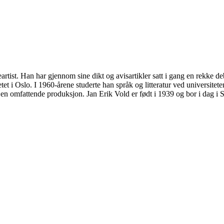
eartist. Han har gjennom sine dikt og avisartikler satt i gang en rekke de
et i Oslo. I 1960-årene studerte han språk og litteratur ved universite
t en omfattende produksjon. Jan Erik Vold er født i 1939 og bor i dag i