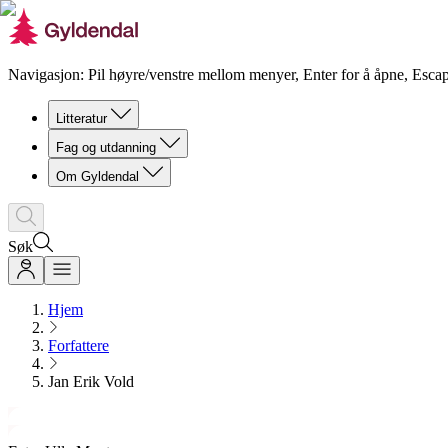
Navigasjon: Pil høyre/venstre mellom menyer, Enter for å åpne, Escap
Litteratur
Fag og utdanning
Om Gyldendal
Søk
Hjem
Forfattere
Jan Erik Vold