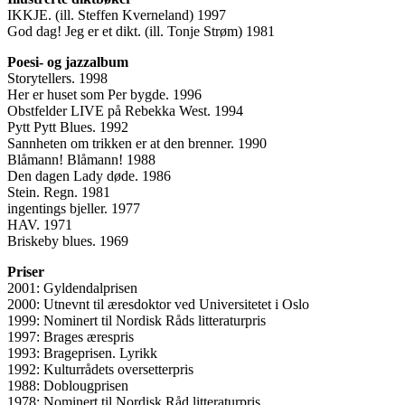
IKKJE. (ill. Steffen Kverneland) 1997
God dag! Jeg er et dikt. (ill. Tonje Strøm) 1981
Poesi- og jazzalbum
Storytellers. 1998
Her er huset som Per bygde. 1996
Obstfelder LIVE på Rebekka West. 1994
Pytt Pytt Blues. 1992
Sannheten om trikken er at den brenner. 1990
Blåmann! Blåmann! 1988
Den dagen Lady døde. 1986
Stein. Regn. 1981
ingentings bjeller. 1977
HAV. 1971
Briskeby blues. 1969
Priser
2001: Gyldendalprisen
2000: Utnevnt til æresdoktor ved Universitetet i Oslo
1999: Nominert til Nordisk Råds litteraturpris
1997: Brages ærespris
1993: Brageprisen. Lyrikk
1992: Kulturrådets oversetterpris
1988: Doblougprisen
1978: Nominert til Nordisk Råd litteraturpris