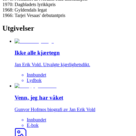
1970: Dagbladets lyrikkpris
1968: Gyldendals legat
1966: Tarjei Vesaas' debutantpris
Utgivelser
Ikke alle kjærtegn
Jan Erik Vold. Utvalgte kjærlighetsdikt.
Innbundet
Lydbok
Venn, jeg har våket
Gunvor Hofmos biografi av Jan Erik Vold
Innbundet
E-bok