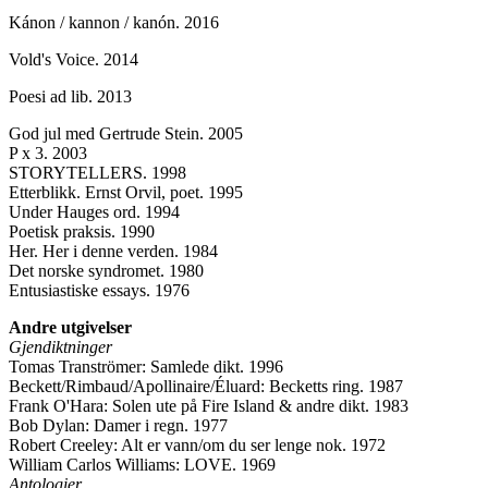
Kánon / kannon / kanón. 2016
Vold's Voice. 2014
Poesi ad lib. 2013
God jul med Gertrude Stein. 2005
P x 3. 2003
STORYTELLERS. 1998
Etterblikk. Ernst Orvil, poet. 1995
Under Hauges ord. 1994
Poetisk praksis. 1990
Her. Her i denne verden. 1984
Det norske syndromet. 1980
Entusiastiske essays. 1976
Andre utgivelser
Gjendiktninger
Tomas Tranströmer: Samlede dikt. 1996
Beckett/Rimbaud/Apollinaire/Éluard: Becketts ring. 1987
Frank O'Hara: Solen ute på Fire Island & andre dikt. 1983
Bob Dylan: Damer i regn. 1977
Robert Creeley: Alt er vann/om du ser lenge nok. 1972
William Carlos Williams: LOVE. 1969
Antologier