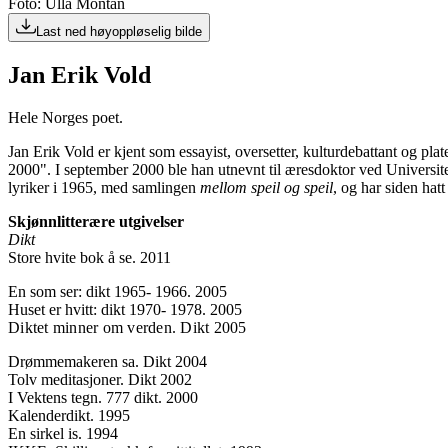
Foto: Ulla Montan
Last ned høyoppløselig bilde
Jan Erik Vold
Hele Norges poet.
Jan Erik Vold er kjent som essayist, oversetter, kulturdebattant og plat
2000". I september 2000 ble han utnevnt til æresdoktor ved Universitet
lyriker i 1965, med samlingen
mellom speil og speil
, og har siden hat
Skjønnlitterære utgivelser
Dikt
Store hvite bok å se. 2011
En som ser: dikt 1965- 1966. 2005
Huset er hvitt: dikt 1970- 1978. 2005
Diktet minner om verden. Dikt 2005
Drømmemakeren sa. Dikt 2004
Tolv meditasjoner. Dikt 2002
I Vektens tegn. 777 dikt. 2000
Kalenderdikt. 1995
En sirkel is. 1994