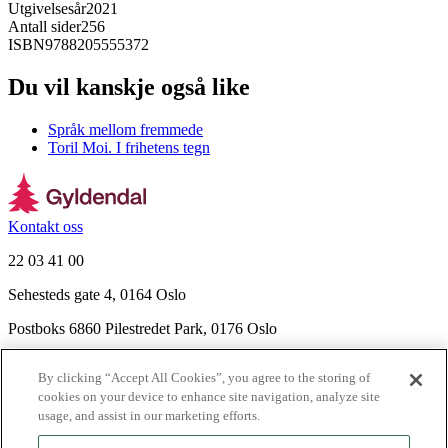
Utgivelsesår
2021
Antall sider
256
ISBN
9788205555372
Du vil kanskje også like
Språk mellom fremmede
Toril Moi. I frihetens tegn
Kontakt oss
22 03 41 00
Sehesteds gate 4, 0164 Oslo
Postboks 6860 Pilestredet Park, 0176 Oslo
Finn frem
By clicking “Accept All Cookies”, you agree to the storing of
Nyhetsbrev
cookies on your device to enhance site navigation, analyze site
Ledige stillinger
usage, and assist in our marketing efforts.
Send inn manus