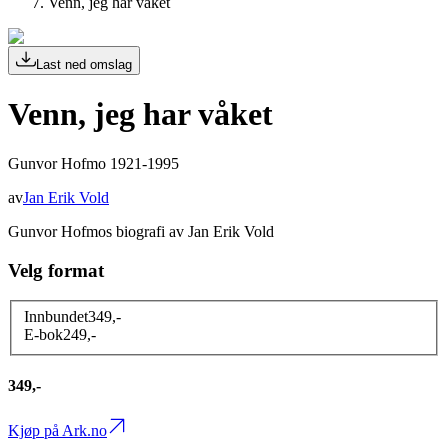
Venn, jeg har våket
Last ned omslag
Venn, jeg har våket
Gunvor Hofmo 1921-1995
av
Jan Erik Vold
Gunvor Hofmos biografi av Jan Erik Vold
Velg format
Innbundet
349
,-
E-bok
249
,-
349,-
Kjøp på Ark.no