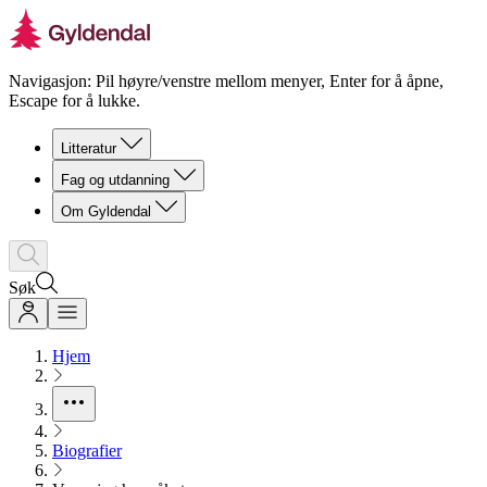
Navigasjon: Pil høyre/venstre mellom menyer, Enter for å åpne,
Escape for å lukke.
Litteratur
Fag og utdanning
Om Gyldendal
Søk
Hjem
Biografier