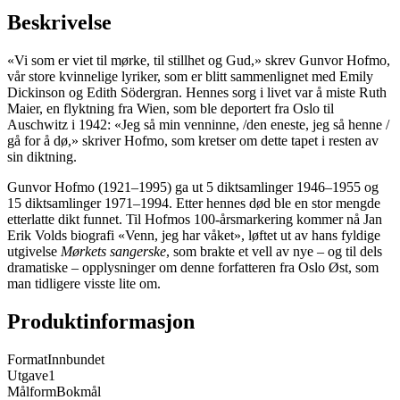
Beskrivelse
«Vi som er viet til mørke, til stillhet og Gud,» skrev Gunvor Hofmo,
vår store kvinnelige lyriker, som er blitt sammenlignet med Emily
Dickinson og Edith Södergran. Hennes sorg i livet var å miste Ruth
Maier, en flyktning fra Wien, som ble deportert fra Oslo til
Auschwitz i 1942: «Jeg så min venninne, /den eneste, jeg så henne /
gå for å dø,» skriver Hofmo, som kretser om dette tapet i resten av
sin diktning.
Gunvor Hofmo (1921–1995) ga ut 5 diktsamlinger 1946–1955 og
15 diktsamlinger 1971–1994. Etter hennes død ble en stor mengde
etterlatte dikt funnet. Til Hofmos 100-årsmarkering kommer nå Jan
Erik Volds biografi «Venn, jeg har våket», løftet ut av hans fyldige
utgivelse
Mørkets sangerske
, som brakte et vell av nye – og til dels
dramatiske – opplysninger om denne forfatteren fra Oslo Øst, som
man tidligere visste lite om.
Produktinformasjon
Format
Innbundet
Utgave
1
Målform
Bokmål