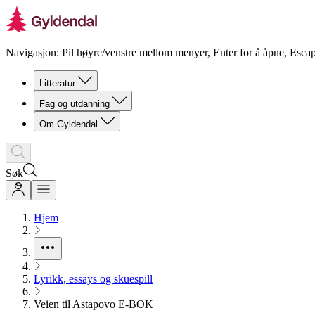
Navigasjon: Pil høyre/venstre mellom menyer, Enter for å åpne, Escap
Litteratur
Fag og utdanning
Om Gyldendal
Søk
Hjem
Lyrikk, essays og skuespill
Veien til Astapovo E-BOK