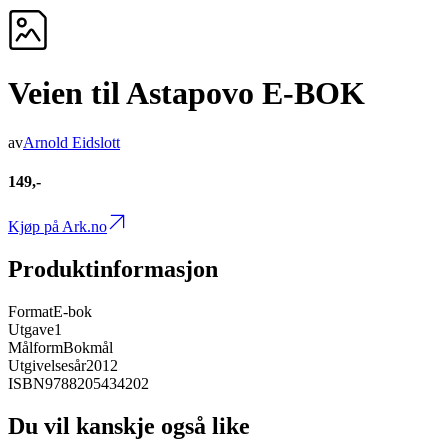
Veien til Astapovo E-BOK
av
Arnold Eidslott
149,-
Kjøp på Ark.no
Produktinformasjon
Format
E-bok
Utgave
1
Målform
Bokmål
Utgivelsesår
2012
ISBN
9788205434202
Du vil kanskje også like