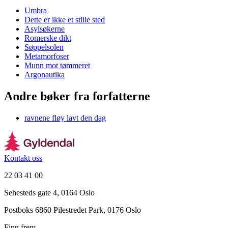
Umbra
Dette er ikke et stille sted
Asylsøkerne
Romerske dikt
Søppelsolen
Metamorfoser
Munn mot tømmeret
Argonautika
Andre bøker fra forfatterne
ravnene fløy lavt den dag
Kontakt oss
22 03 41 00
Sehesteds gate 4, 0164 Oslo
Postboks 6860 Pilestredet Park, 0176 Oslo
Finn frem