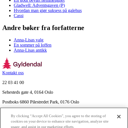
En godt bevart hemmelighet
Gladwell: Adventsgaven (P)
Hvordan man gjør suksess på galehus
Cassi
Andre bøker fra forfatterne
Anna-Lisas valg
En sommer på loffen
Anna-Lisas antikk
Kontakt oss
22 03 41 00
Sehesteds gate 4, 0164 Oslo
Postboks 6860 Pilestredet Park, 0176 Oslo
Finn frem
By clicking “Accept All Cookies”, you agree to the storing of
Nyhetsbrev
cookies on your device to enhance site navigation, analyze site
Ledige stillinger
usage, and assist in our marketing efforts.