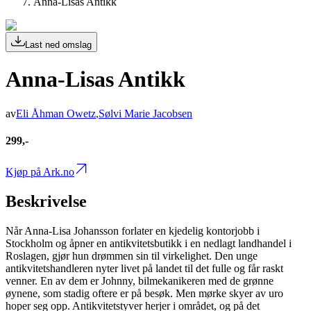
Anna-Lisas Antikk
Last ned omslag
Anna-Lisas Antikk
av
Eli Åhman Owetz
,
Sølvi Marie Jacobsen
299,-
Kjøp på Ark.no
Beskrivelse
Når Anna-Lisa Johansson forlater en kjedelig kontorjobb i
Stockholm og åpner en antikvitetsbutikk i en nedlagt landhandel i
Roslagen, gjør hun drømmen sin til virkelighet. Den unge
antikvitetshandleren nyter livet på landet til det fulle og får raskt
venner. En av dem er Johnny, bilmekanikeren med de grønne
øynene, som stadig oftere er på besøk. Men mørke skyer av uro
hoper seg opp. Antikvitetstyver herjer i området, og på det