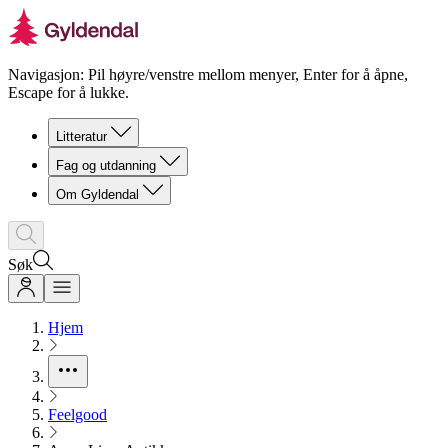
Navigasjon: Pil høyre/venstre mellom menyer, Enter for å åpne,
Escape for å lukke.
Litteratur
Fag og utdanning
Om Gyldendal
Søk
Hjem
Feelgood