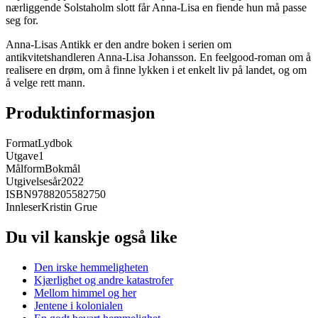
nærliggende Solstaholm slott får Anna-Lisa en fiende hun må passe
seg for.
Anna-Lisas Antikk er den andre boken i serien om
antikvitetshandleren Anna-Lisa Johansson. En feelgood-roman om å
realisere en drøm, om å finne lykken i et enkelt liv på landet, og om
å velge rett mann.
Produktinformasjon
Format
Lydbok
Utgave
1
Målform
Bokmål
Utgivelsesår
2022
ISBN
9788205582750
Innleser
Kristin Grue
Du vil kanskje også like
Den irske hemmeligheten
Kjærlighet og andre katastrofer
Mellom himmel og her
Jentene i kolonialen