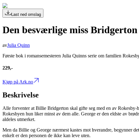
Last ned omslag
Den besværlige miss Bridgerton
av
Julia Quinn
Første bok i romansemesteren Julia Quinns serie om familien Rokesby,
229,-
Kjøp på Ark.no
Beskrivelse
Alle forventer at Billie Bridgerton skal gifte seg med en av Rokesby-br
Rokesbyen hun liker minst av dem alle. George er den eldste av brødr
aldeles utmerket.
Men da Billie og George nærmest kastes mot hverandre, begynner det å 
enkelt er den personen de ikke kan leve uten.