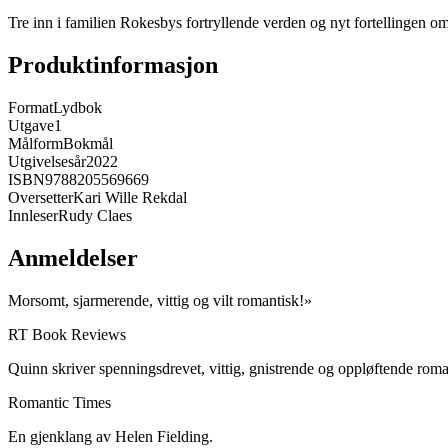
Tre inn i familien Rokesbys fortryllende verden og nyt fortellingen om
Produktinformasjon
Format
Lydbok
Utgave
1
Målform
Bokmål
Utgivelsesår
2022
ISBN
9788205569669
Oversetter
Kari Wille Rekdal
Innleser
Rudy Claes
Anmeldelser
Morsomt, sjarmerende, vittig og vilt romantisk!»
RT Book Reviews
Quinn skriver spenningsdrevet, vittig, gnistrende og oppløftende roma
Romantic Times
En gjenklang av Helen Fielding.