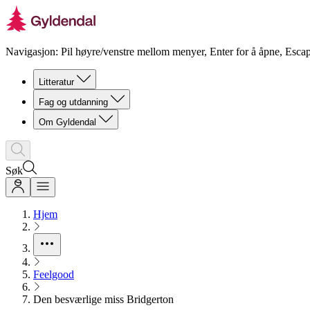
Navigasjon: Pil høyre/venstre mellom menyer, Enter for å åpne, Escap
Litteratur
Fag og utdanning
Om Gyldendal
Søk
Hjem
Feelgood
Den besværlige miss Bridgerton