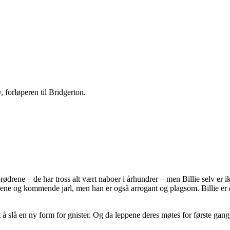
 forløperen til Bridgerton.
ødrene – de har tross alt vært naboer i århundrer – men Billie selv er i
ene og kommende jarl, men han er også arrogant og plagsom. Billie er d
slå en ny form for gnister. Og da leppene deres møtes for første gang,