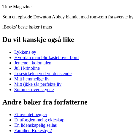
Time Magazine
Som en episode Downton Abbey blandet med rom-com fra øverste hy
iBooks’ beste bøker i mars
Du vil kanskje også like
Lykkens øy
Hvordan man blir kastet over bord
Jentene i kolonialen
Jul i krinoline
Lesesirkelen ved verdens ende
Mitt hemmelige liv
Mitt (ikke så) perfekte liv
Sommer over skyene
Andre bøker fra forfatterne
Et uventet begjær
Et uforglemmelig ekteskap
En lidenskapelig seilas
Familien Rokesby 2