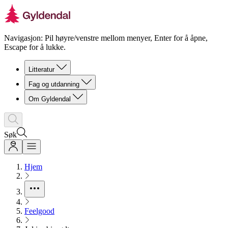
Navigasjon: Pil høyre/venstre mellom menyer, Enter for å åpne,
Escape for å lukke.
Litteratur
Fag og utdanning
Om Gyldendal
Søk
Hjem
Feelgood