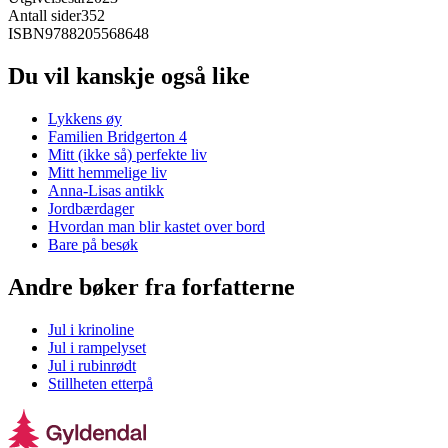
Antall sider
352
ISBN
9788205568648
Du vil kanskje også like
Lykkens øy
Familien Bridgerton 4
Mitt (ikke så) perfekte liv
Mitt hemmelige liv
Anna-Lisas antikk
Jordbærdager
Hvordan man blir kastet over bord
Bare på besøk
Andre bøker fra forfatterne
Jul i krinoline
Jul i rampelyset
Jul i rubinrødt
Stillheten etterpå