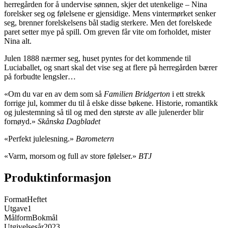
herregården for å undervise sønnen, skjer det utenkelige – Nina
forelsker seg og følelsene er gjensidige. Mens vintermørket senker
seg, brenner forelskelsens bål stadig sterkere. Men det forelskede
paret setter mye på spill. Om greven får vite om forholdet, mister
Nina alt.
Julen 1888 nærmer seg, huset pyntes for det kommende til
Luciaballet, og snart skal det vise seg at flere på herregården bærer
på forbudte lengsler…
«Om du var en av dem som så
Familien Bridgerton
i ett strekk
forrige jul, kommer du til å elske disse bøkene. Historie, romantikk
og julestemning så til og med den største av alle julenerder blir
fornøyd.»
Skånska Dagbladet
«Perfekt julelesning.»
Barometern
«Varm, morsom og full av store følelser.»
BTJ
Produktinformasjon
Format
Heftet
Utgave
1
Målform
Bokmål
Utgivelsesår
2023