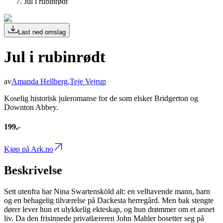
Jul i rubinrødt
Last ned omslag
Jul i rubinrødt
av
Amanda Hellberg
,
Teje Vejrup
Koselig historisk juleromanse for de som elsker Bridgerton og
Downton Abbey.
199,-
Kjøp på Ark.no
Beskrivelse
Sett utenfra har Nina Swartensköld alt: en velhavende mann, barn
og en behagelig tilværelse på Dackesta herregård. Men bak stengte
dører lever hun et ulykkelig ekteskap, og hun drømmer om et annet
liv. Da den frisinnede privatlæreren John Mahler bosetter seg på