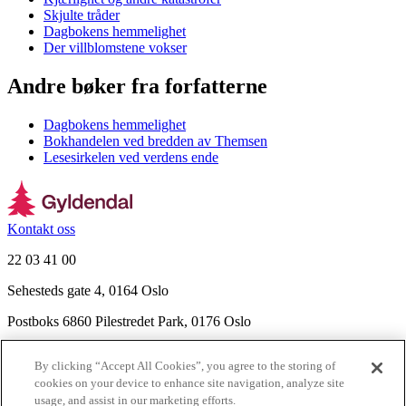
Skjulte tråder
Dagbokens hemmelighet
Der villblomstene vokser
Andre bøker fra forfatterne
Dagbokens hemmelighet
Bokhandelen ved bredden av Themsen
Lesesirkelen ved verdens ende
Kontakt oss
22 03 41 00
Sehesteds gate 4, 0164 Oslo
Postboks 6860 Pilestredet Park, 0176 Oslo
Finn frem
By clicking “Accept All Cookies”, you agree to the storing of
Nyhetsbrev
cookies on your device to enhance site navigation, analyze site
Ledige stillinger
usage, and assist in our marketing efforts.