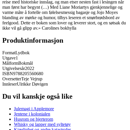
reise med historiske innslag, og man etser nesten fast i lesingen når
man først har begynt (…) Med Liane Moriartys gjenkjennelige og
varme måte å fortelle om følelsesmessig bagasje og Jojo Moyes
blanding av mørke og humor, tilbys leseren et smørbrødsbord av
feelgood. Dette er boken som lover og leverer stort, og en søtsak du
ikke vil gå glipp av.» Carolines bokhylla
Produktinformasjon
Format
Lydbok
Utgave
1
Målform
Bokmål
Utgivelsesår
2022
ISBN
9788205560680
Oversetter
Teje Vejrup
Innleser
Ulrikke Døvigen
Du vil kanskje også like
Julemagi i Applemore
Jentene i kolonialen
Husrom og hjerterom
Whisky og lapper med syltetøy
Kjærlighet og andre katastrofer