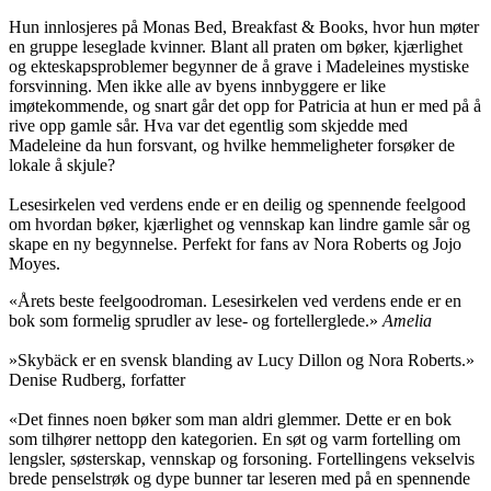
Hun innlosjeres på Monas Bed, Breakfast & Books, hvor hun møter
en gruppe leseglade kvinner. Blant all praten om bøker, kjærlighet
og ekteskapsproblemer begynner de å grave i Madeleines mystiske
forsvinning. Men ikke alle av byens innbyggere er like
imøtekommende, og snart går det opp for Patricia at hun er med på å
rive opp gamle sår. Hva var det egentlig som skjedde med
Madeleine da hun forsvant, og hvilke hemmeligheter forsøker de
lokale å skjule?
Lesesirkelen ved verdens ende er en deilig og spennende feelgood
om hvordan bøker, kjærlighet og vennskap kan lindre gamle sår og
skape en ny begynnelse. Perfekt for fans av Nora Roberts og Jojo
Moyes.
«Årets beste feelgoodroman. Lesesirkelen ved verdens ende er en
bok som formelig sprudler av lese- og fortellerglede.»
Amelia
»Skybäck er en svensk blanding av Lucy Dillon og Nora Roberts.»
Denise Rudberg, forfatter
«Det finnes noen bøker som man aldri glemmer. Dette er en bok
som tilhører nettopp den kategorien. En søt og varm fortelling om
lengsler, søsterskap, vennskap og forsoning. Fortellingens vekselvis
brede penselstrøk og dype bunner tar leseren med på en spennende