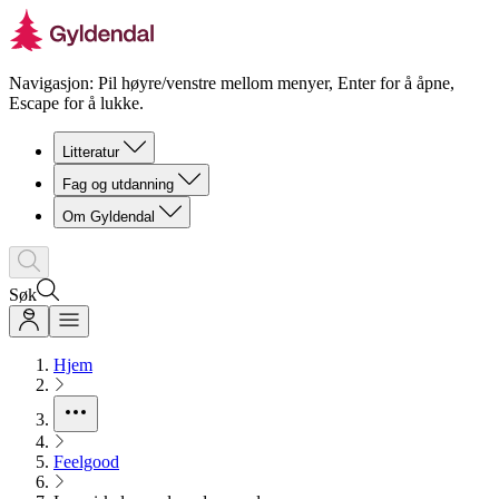
Navigasjon: Pil høyre/venstre mellom menyer, Enter for å åpne,
Escape for å lukke.
Litteratur
Fag og utdanning
Om Gyldendal
Søk
Hjem
Feelgood