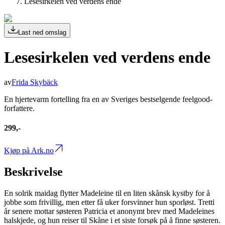
Lesesirkelen ved verdens ende
Last ned omslag
Lesesirkelen ved verdens ende
av
Frida Skybäck
En hjertevarm fortelling fra en av Sveriges bestselgende feelgood-
forfattere.
299,-
Kjøp på Ark.no
Beskrivelse
En solrik maidag flytter Madeleine til en liten skånsk kystby for å
jobbe som frivillig, men etter få uker forsvinner hun sporløst. Tretti
år senere mottar søsteren Patricia et anonymt brev med Madeleines
halskjede, og hun reiser til Skåne i et siste forsøk på å finne søsteren.