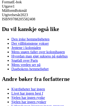
Format
E-bok
Utgave
1
Målform
Bokmål
Utgivelsesår
2023
ISBN
9788205582408
Du vil kanskje også like
Den irske hemmeligheten
Der villblomstene vokser
Jentene i kolonialen
Mens snøen faller over kolonihagen
Hvordan man gjør suksess på galehus
Snøfall over Paris
Mens verden ser på
Dagbokens hemmelighet
Andre bøker fra forfatterne
Kjærligheter har ingen
Livet har ingen best f
Sjelen har ingen rynke
Sjelen har ingen rynker