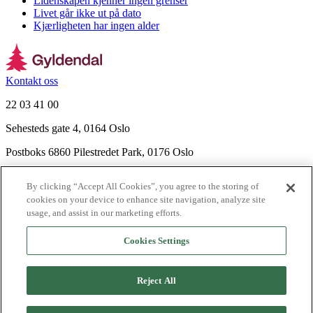
Lidenskapen kjenner ingen grenser
Livet går ikke ut på dato
Kjærligheten har ingen alder
Kontakt oss
22 03 41 00
Sehesteds gate 4, 0164 Oslo
Postboks 6860 Pilestredet Park, 0176 Oslo
Finn frem
By clicking “Accept All Cookies”, you agree to the storing of
Nyhetsbrev
cookies on your device to enhance site navigation, analyze site
Ledige stillinger
usage, and assist in our marketing efforts.
Send inn manus
Cookies Settings
Om Gyldendal
Support
Reject All
Presse
Agency