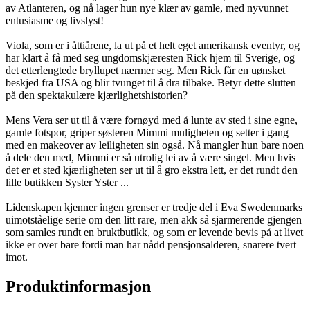
av Atlanteren, og nå lager hun nye klær av gamle, med nyvunnet
entusiasme og livslyst!
Viola, som er i åttiårene, la ut på et helt eget amerikansk eventyr, og
har klart å få med seg ungdomskjæresten Rick hjem til Sverige, og
det etterlengtede bryllupet nærmer seg. Men Rick får en uønsket
beskjed fra USA og blir tvunget til å dra tilbake. Betyr dette slutten
på den spektakulære kjærlighetshistorien?
Mens Vera ser ut til å være fornøyd med å lunte av sted i sine egne,
gamle fotspor, griper søsteren Mimmi muligheten og setter i gang
med en makeover av leiligheten sin også. Nå mangler hun bare noen
å dele den med, Mimmi er så utrolig lei av å være singel. Men hvis
det er et sted kjærligheten ser ut til å gro ekstra lett, er det rundt den
lille butikken Syster Yster ...
Lidenskapen kjenner ingen grenser er tredje del i Eva Swedenmarks
uimotståelige serie om den litt rare, men akk så sjarmerende gjengen
som samles rundt en bruktbutikk, og som er levende bevis på at livet
ikke er over bare fordi man har nådd pensjonsalderen, snarere tvert
imot.
Produktinformasjon