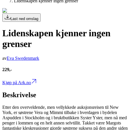
Lidenskapen kjenner ingen grenser
Last ned omslag
Lidenskapen kjenner ingen
grenser
av
Eva Swedenmark
229,-
Kjøp på Ark.no
Beskrivelse
Etter den overveldende, men vellykkede auksjonsreisen til New
York, er søstrene Vera og Mimmi tilbake i hverdagen i bydelen
Aspudden i Stockholm og i bruktbutikken Syster Yster, men nå med
penger i lommen og en helt annen selvtillit. Takket være Margots
fantastiske kleskreasjoner gjorde søstrene suksess på den andre siden