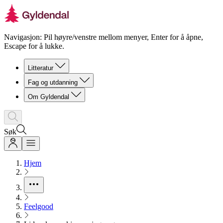
Navigasjon: Pil høyre/venstre mellom menyer, Enter for å åpne,
Escape for å lukke.
Litteratur
Fag og utdanning
Om Gyldendal
Søk
Hjem
Feelgood