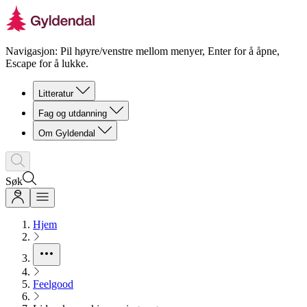
Navigasjon: Pil høyre/venstre mellom menyer, Enter for å åpne,
Escape for å lukke.
Litteratur
Fag og utdanning
Om Gyldendal
Søk
Hjem
Feelgood