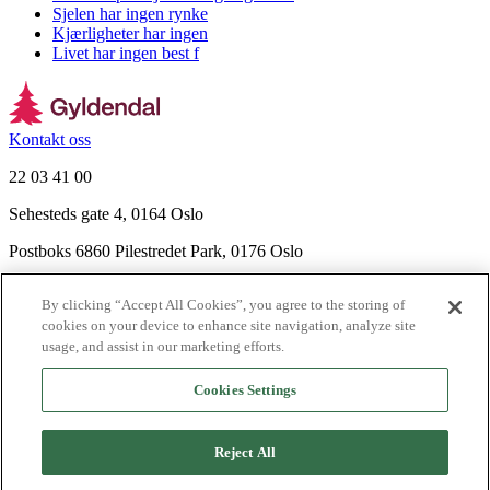
Sjelen har ingen rynke
Kjærligheter har ingen
Livet har ingen best f
Kontakt oss
22 03 41 00
Sehesteds gate 4, 0164 Oslo
Postboks 6860 Pilestredet Park, 0176 Oslo
Finn frem
By clicking “Accept All Cookies”, you agree to the storing of
Nyhetsbrev
cookies on your device to enhance site navigation, analyze site
Ledige stillinger
usage, and assist in our marketing efforts.
Send inn manus
Cookies Settings
Om Gyldendal
Support
Reject All
Presse
Agency