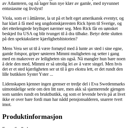
av Atlanteren, og nå lager hun nye klær av gamle, med nyvunnet
entusiasme og livslyst!
Viola, som er i åttiårene, la ut på et helt eget amerikansk eventyr, og
har klart å få med seg ungdomskjæresten Rick hjem til Sverige, og
det etterlengtede bryllupet nærmer seg. Men Rick får en uønsket
beskjed fra USA og blir tvunget til å dra tilbake. Betyr dette slutten
på den spektakulære kjærlighetshistorien?
Mens Vera ser ut til å være fornøyd med å lunte av sted i sine egne,
gamle fotspor, griper søsteren Mimmi muligheten og setter i gang
med en makeover av leiligheten sin også. Nå mangler hun bare noen
å dele den med, Mimmi er så utrolig lei av å være singel. Men hvis
det er et sted kjærligheten ser ut til å gro ekstra lett, er det rundt den
lille butikken Syster Yster ...
Lidenskapen kjenner ingen grenser er tredje del i Eva Swedenmarks
uimotståelige serie om den litt rare, men akk så sjarmerende gjengen
som samles rundt en bruktbutikk, og som er levende bevis på at livet
ikke er over bare fordi man har nådd pensjonsalderen, snarere tvert
imot.
Produktinformasjon