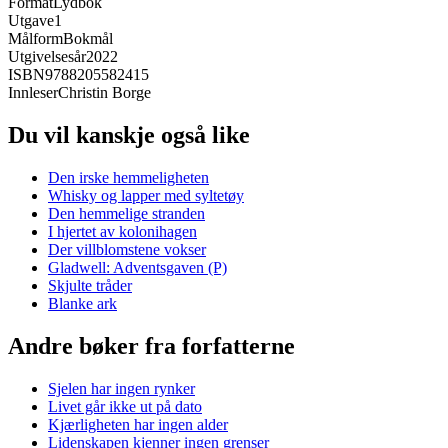
Format
Lydbok
Utgave
1
Målform
Bokmål
Utgivelsesår
2022
ISBN
9788205582415
Innleser
Christin Borge
Du vil kanskje også like
Den irske hemmeligheten
Whisky og lapper med syltetøy
Den hemmelige stranden
I hjertet av kolonihagen
Der villblomstene vokser
Gladwell: Adventsgaven (P)
Skjulte tråder
Blanke ark
Andre bøker fra forfatterne
Sjelen har ingen rynker
Livet går ikke ut på dato
Kjærligheten har ingen alder
Lidenskapen kjenner ingen grenser