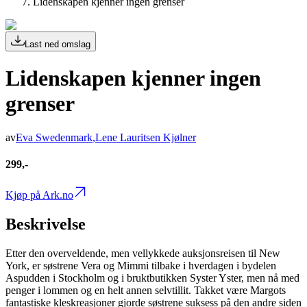
Lidenskapen kjenner ingen grenser
Last ned omslag
Lidenskapen kjenner ingen
grenser
av
Eva Swedenmark
,
Lene Lauritsen Kjølner
299,-
Kjøp på Ark.no
Beskrivelse
Etter den overveldende, men vellykkede auksjonsreisen til New
York, er søstrene Vera og Mimmi tilbake i hverdagen i bydelen
Aspudden i Stockholm og i bruktbutikken Syster Yster, men nå med
penger i lommen og en helt annen selvtillit. Takket være Margots
fantastiske kleskreasjoner gjorde søstrene suksess på den andre siden