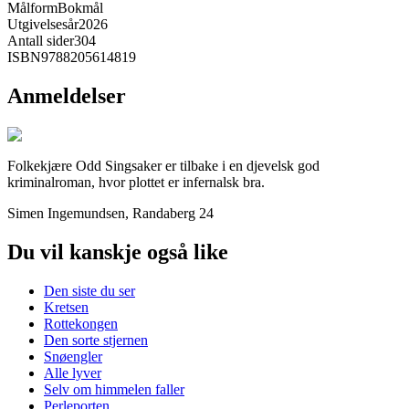
Målform
Bokmål
Utgivelsesår
2026
Antall sider
304
ISBN
9788205614819
Anmeldelser
Folkekjære Odd Singsaker er tilbake i en djevelsk god
kriminalroman, hvor plottet er infernalsk bra.
Simen Ingemundsen, Randaberg 24
Du vil kanskje også like
Den siste du ser
Kretsen
Rottekongen
Den sorte stjernen
Snøengler
Alle lyver
Selv om himmelen faller
Perleporten