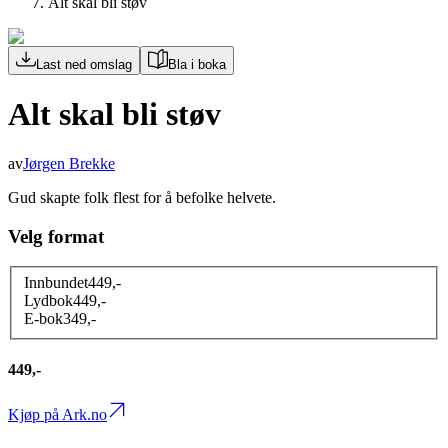
Alt skal bli støv
Last ned omslag
Bla i boka
Alt skal bli støv
av
Jørgen Brekke
Gud skapte folk flest for å befolke helvete.
Velg format
Innbundet
449
,-
Lydbok
449
,-
E-bok
349
,-
449,-
Kjøp på Ark.no