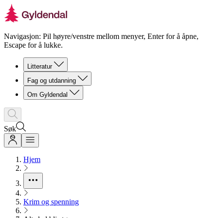
Navigasjon: Pil høyre/venstre mellom menyer, Enter for å åpne,
Escape for å lukke.
Litteratur
Fag og utdanning
Om Gyldendal
Søk
Hjem
Krim og spenning