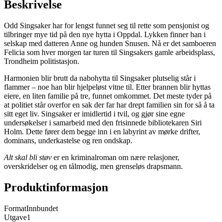
Beskrivelse
Odd Singsaker har for lengst funnet seg til rette som pensjonist og
tilbringer mye tid på den nye hytta i Oppdal. Lykken finner han i
selskap med datteren Anne og hunden Snusen. Nå er det samboeren
Felicia som hver morgen tar turen til Singsakers gamle arbeidsplass,
Trondheim politistasjon.
Harmonien blir brutt da nabohytta til Singsaker plutselig står i
flammer – noe han blir hjelpeløst vitne til. Etter brannen blir hyttas
eiere, en liten familie på tre, funnet omkommet. Det meste tyder på
at politiet står overfor en sak der far har drept familien sin for så å ta
sitt eget liv. Singsaker er imidlertid i tvil, og gjør sine egne
undersøkelser i samarbeid med den frisinnede bibliotekaren Siri
Holm. Dette fører dem begge inn i en labyrint av mørke drifter,
dominans, underkastelse og ren ondskap.
Alt skal bli støv
er en kriminalroman om nære relasjoner,
overskridelser og en tålmodig, men grenseløs drapsmann.
Produktinformasjon
Format
Innbundet
Utgave
1