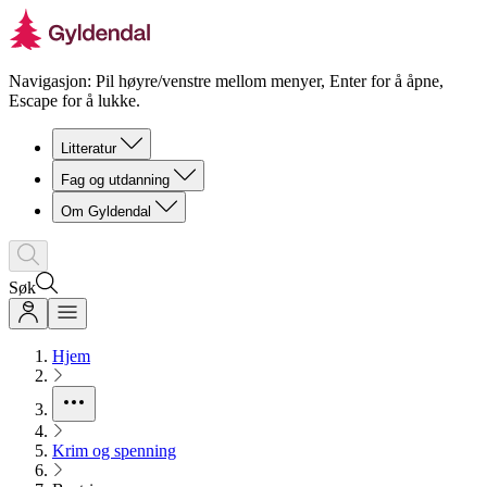
Navigasjon: Pil høyre/venstre mellom menyer, Enter for å åpne,
Escape for å lukke.
Litteratur
Fag og utdanning
Om Gyldendal
Søk
Hjem
Krim og spenning