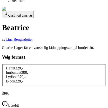
Beatrice
Last ned omslag
Beatrice
av
Lina Bengtsdotter
Charlie Lager får en vanskelig kidnappingssak på bordet sitt.
Velg format
Heftet
229
,-
Innbundet
399
,-
Lydbok
379
,-
E-bok
229
,-
399,-
Utsolgt