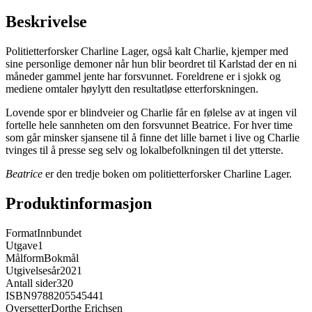
Beskrivelse
Politietterforsker Charline Lager, også kalt Charlie, kjemper med
sine personlige demoner når hun blir beordret til Karlstad der en ni
måneder gammel jente har forsvunnet. Foreldrene er i sjokk og
mediene omtaler høylytt den resultatløse etterforskningen.
Lovende spor er blindveier og Charlie får en følelse av at ingen vil
fortelle hele sannheten om den forsvunnet Beatrice. For hver time
som går minsker sjansene til å finne det lille barnet i live og Charlie
tvinges til å presse seg selv og lokalbefolkningen til det ytterste.
Beatrice
er den tredje boken om politietterforsker Charline Lager.
Produktinformasjon
Format
Innbundet
Utgave
1
Målform
Bokmål
Utgivelsesår
2021
Antall sider
320
ISBN
9788205545441
Oversetter
Dorthe Erichsen