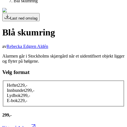
Blå skumring
Last ned omslag
Blå skumring
av
Rebecka Edgren Aldén
Alarmen går i Stockholms skjærgård når et uidentifisert objekt ligger
og flyter på bølgene.
Velg format
Heftet
229
,-
Innbundet
299
,-
Lydbok
299
,-
E-bok
229
,-
299,-