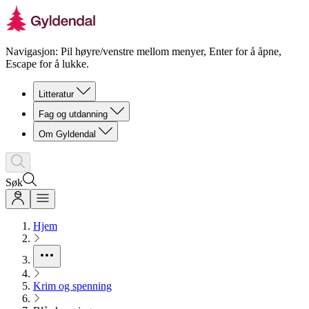
Navigasjon: Pil høyre/venstre mellom menyer, Enter for å åpne,
Escape for å lukke.
Litteratur
Fag og utdanning
Om Gyldendal
Søk
Hjem
Krim og spenning