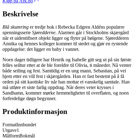
Kjøp på Ark.no
Beskrivelse
Blå skumring
er tredje bok i Rebecka Edgren Aldéns populære
spenningsserie
Sjøredderne
. Alarmen går i Stockholms skjærgård
når et uidentifisert objekt ligger og flyter på bølgene. Sjøredderen
Annika og hennes kolleger kommer til stedet og gjør en rystende
oppdagelse: det ligger en baby i vannet.
Noen dager tidligere har Henrik og Isabelle gitt seg ut på sin første
felles seiltur etter at de ble foreldre til Olivia, ti måneder. Nå venter
både seiling og fest. Samtidig er en ung mann, Sebastian, på vei
hjem etter en vill fest i skjærgården. Han er fast bestemt på å få
orden på sitt kaotiske liv når han mottar et vanskelig samtale. Han
må utføre et siste farlig oppdrag. Når deres veier krysses i
Sandhamn, kommer mørke hemmeligheter til overflaten, og noen
forferdelige døgn begynner.
Produktinformasjon
Format
Innbundet
Utgave
1
Målform
Bokmål