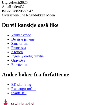
Utgivelsesår
2025
Antall sider
432
ISBN
9788205609471
Oversetter
Rune Rogndokken Moen
Du vil kanskje også like
Vakker vrede
De siste jentene
Sanatorium
Francesca
Kretsen
Ingen lykkelig familie
Gravrøys
En etter en
Andre bøker fra forfatterne
Blå skumring
Rød augustmåne
Svarte seil