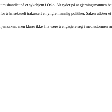
t mishandlet på et sykehjem i Oslo. Alt tyder på at gjerningsmannen bar
or å ha seksuelt trakassert en yngre mannlig politiker. Saken utløser et 
ehjemsaken, men klarer ikke å la være å engasjere seg i mediestormen ru