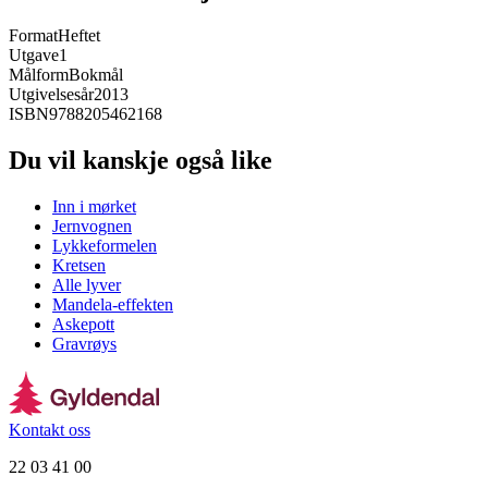
Format
Heftet
Utgave
1
Målform
Bokmål
Utgivelsesår
2013
ISBN
9788205462168
Du vil kanskje også like
Inn i mørket
Jernvognen
Lykkeformelen
Kretsen
Alle lyver
Mandela-effekten
Askepott
Gravrøys
Kontakt oss
22 03 41 00