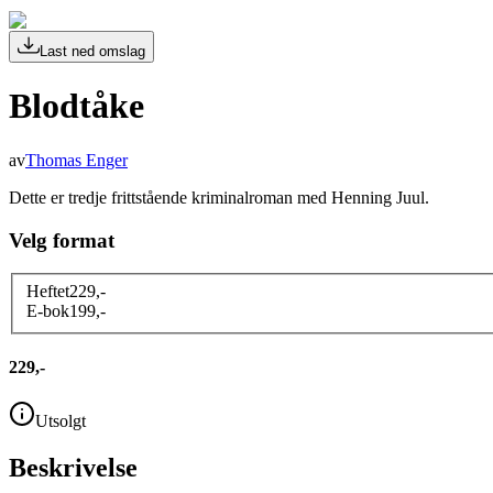
Last ned omslag
Blodtåke
av
Thomas Enger
Dette er tredje frittstående kriminalroman med Henning Juul.
Velg format
Heftet
229
,-
E-bok
199
,-
229,-
Utsolgt
Beskrivelse