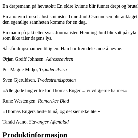
En drapsmann på hevntokt: En eldre kvinne blir funnet drept og brutal
En anonym trussel: Justisminister Trine Juul-Osmundsen blir anklaget f
den egentlige sannheten komme for en dag.
En mann på jakt etter svar: Journalisten Henning Juul blir satt på syk
som ikke tåler dagens lys.
Så slår drapsmannen til igjen. Han har fremdeles noe å hevne.
Ørjan Greiff Johnsen,
Adresseavisen
Per Magne Midjo,
Trønder-Avisa
Sven Gjeruldsen,
Tvedestrandsposten
«Alle gode ting er tre for Thomas Enger ... vi vil gjerne ha mer.»
Rune Westengen,
Romerikes Blad
«Thomas Engers beste til nå, og det sier ikke lite.»
Tarald Aano,
Stavanger Aftenblad
Produktinformasjon