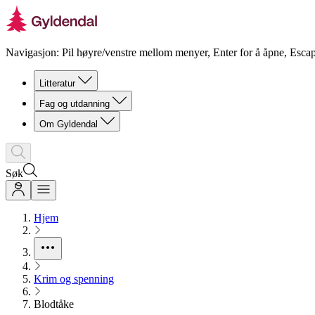
Navigasjon: Pil høyre/venstre mellom menyer, Enter for å åpne, Escap
Litteratur
Fag og utdanning
Om Gyldendal
Søk
Hjem
Krim og spenning
Blodtåke