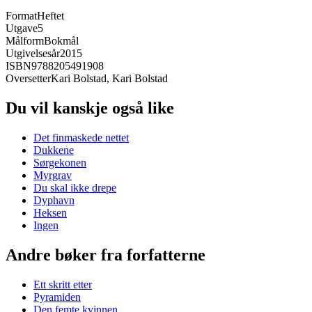
Format
Heftet
Utgave
5
Målform
Bokmål
Utgivelsesår
2015
ISBN
9788205491908
Oversetter
Kari Bolstad, Kari Bolstad
Du vil kanskje også like
Det finmaskede nettet
Dukkene
Sørgekonen
Myrgrav
Du skal ikke drepe
Dyphavn
Heksen
Ingen
Andre bøker fra forfatterne
Ett skritt etter
Pyramiden
Den femte kvinnen