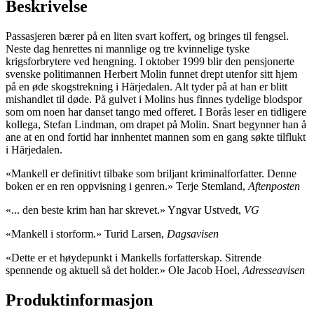
Beskrivelse
Passasjeren bærer på en liten svart koffert, og bringes til fengsel.
Neste dag henrettes ni mannlige og tre kvinnelige tyske
krigsforbrytere ved hengning. I oktober 1999 blir den pensjonerte
svenske politimannen Herbert Molin funnet drept utenfor sitt hjem
på en øde skogstrekning i Härjedalen. Alt tyder på at han er blitt
mishandlet til døde. På gulvet i Molins hus finnes tydelige blodspor
som om noen har danset tango med offeret. I Borås leser en tidligere
kollega, Stefan Lindman, om drapet på Molin. Snart begynner han å
ane at en ond fortid har innhentet mannen som en gang søkte tilflukt
i Härjedalen.
«Mankell er definitivt tilbake som briljant kriminalforfatter. Denne
boken er en ren oppvisning i genren.» Terje Stemland,
Aftenposten
«... den beste krim han har skrevet.» Yngvar Ustvedt,
VG
«Mankell i storform.» Turid Larsen,
Dagsavisen
«Dette er et høydepunkt i Mankells forfatterskap. Sitrende
spennende og aktuell så det holder.» Ole Jacob Hoel,
Adresseavisen
Produktinformasjon