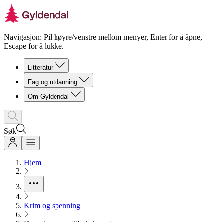
Navigasjon: Pil høyre/venstre mellom menyer, Enter for å åpne,
Escape for å lukke.
Litteratur
Fag og utdanning
Om Gyldendal
Søk
Hjem
Krim og spenning