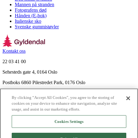
Mannen på stranden
Fotografens død
Hånden (E-bok)
Italienske sko
Svenske gummistøvler
Kontakt oss
22 03 41 00
Sehesteds gate 4, 0164 Oslo
Postboks 6860 Pilestredet Park, 0176 Oslo
Finn frem
By clicking “Accept All Cookies”, you agree to the storing of
Nyhetsbrev
cookies on your device to enhance site navigation, analyze site
Ledige stillinger
usage, and assist in our marketing efforts.
Send inn manus
Cookies Settings
Om Gyldendal
Support