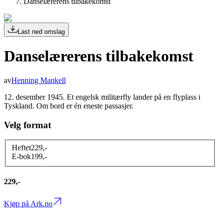
Danselærerens tilbakekomst
Last ned omslag
Danselærerens tilbakekomst
av
Henning Mankell
12. desember 1945. Et engelsk militærfly lander på en flyplass i
Tyskland. Om bord er én eneste passasjer.
Velg format
Heftet
229
,-
E-bok
199
,-
229,-
Kjøp på Ark.no