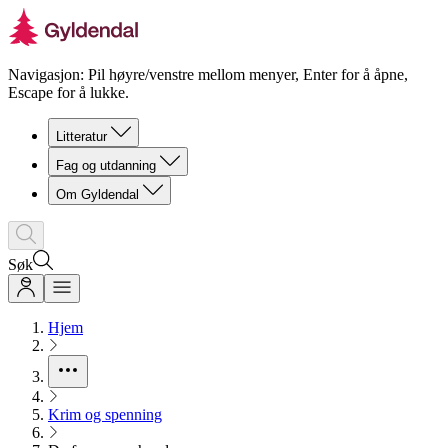
Navigasjon: Pil høyre/venstre mellom menyer, Enter for å åpne,
Escape for å lukke.
Litteratur
Fag og utdanning
Om Gyldendal
Søk
Hjem
Krim og spenning