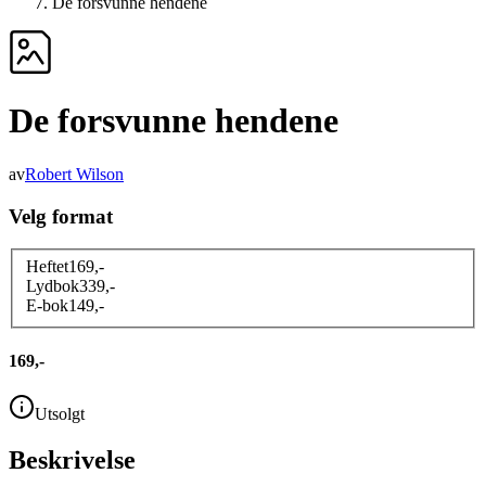
De forsvunne hendene
De forsvunne hendene
av
Robert Wilson
Velg format
Heftet
169
,-
Lydbok
339
,-
E-bok
149
,-
169,-
Utsolgt
Beskrivelse