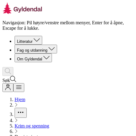
Navigasjon: Pil høyre/venstre mellom menyer, Enter for å åpne,
Escape for å lukke.
Litteratur
Fag og utdanning
Om Gyldendal
Søk
Hjem
Krim og spenning