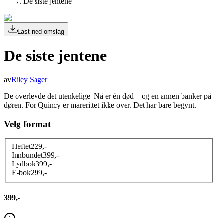
De siste jentene
Last ned omslag
De siste jentene
av
Riley Sager
De overlevde det utenkelige. Nå er én død – og en annen banker på
døren. For Quincy er marerittet ikke over. Det har bare begynt.
Velg format
Heftet
229
,-
Innbundet
399
,-
Lydbok
399
,-
E-bok
299
,-
399,-