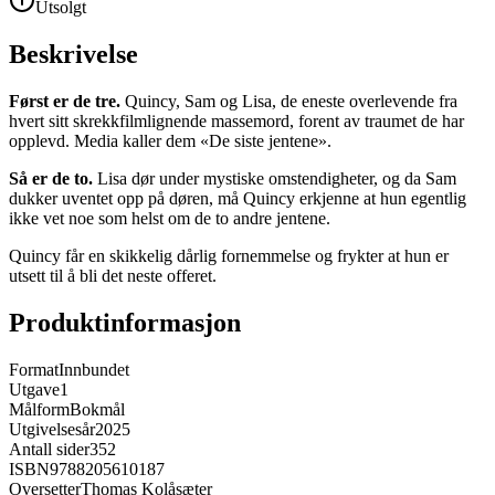
Utsolgt
Beskrivelse
Først er de tre.
Quincy, Sam og Lisa, de eneste overlevende fra
hvert sitt skrekkfilmlignende massemord, forent av traumet de har
opplevd. Media kaller dem «De siste jentene».
Så er de to.
Lisa dør under mystiske omstendigheter, og da Sam
dukker uventet opp på døren, må Quincy erkjenne at hun egentlig
ikke vet noe som helst om de to andre jentene.
Quincy får en skikkelig dårlig fornemmelse og frykter at hun er
utsett til å bli det neste offeret.
Produktinformasjon
Format
Innbundet
Utgave
1
Målform
Bokmål
Utgivelsesår
2025
Antall sider
352
ISBN
9788205610187
Oversetter
Thomas Kolåsæter