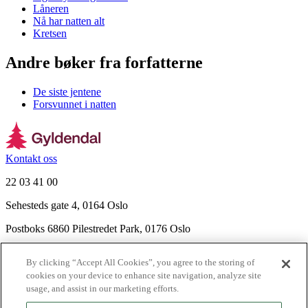
Låneren
Nå har natten alt
Kretsen
Andre bøker fra forfatterne
De siste jentene
Forsvunnet i natten
Kontakt oss
22 03 41 00
Sehesteds gate 4, 0164 Oslo
Postboks 6860 Pilestredet Park, 0176 Oslo
Finn frem
By clicking “Accept All Cookies”, you agree to the storing of
Nyhetsbrev
cookies on your device to enhance site navigation, analyze site
Ledige stillinger
usage, and assist in our marketing efforts.
Send inn manus