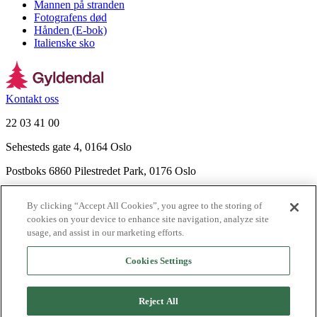
Mannen på stranden
Fotografens død
Hånden (E-bok)
Italienske sko
Kontakt oss
22 03 41 00
Sehesteds gate 4, 0164 Oslo
Postboks 6860 Pilestredet Park, 0176 Oslo
Finn frem
By clicking “Accept All Cookies”, you agree to the storing of
Nyhetsbrev
cookies on your device to enhance site navigation, analyze site
Ledige stillinger
usage, and assist in our marketing efforts.
Send inn manus
Cookies Settings
Om Gyldendal
Support
Reject All
Presse