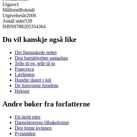
Utgave
1
Målform
Bokmål
Utgivelsesår
2006
Antall sider
539
ISBN
9788205354364
Du vil kanskje også like
Det finmaskede nettet
Den barmhjertige samaritan
Telle til en, telle til to
Francesca
Lærlingen
Hundre dager i juli
De forsvunne hendene
Heksen
Andre bøker fra forfatterne
Ett skritt etter
Danselærerens tilbakekomst
Den femte kvinnen
Pyramiden