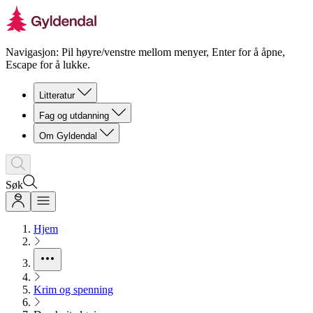
Navigasjon: Pil høyre/venstre mellom menyer, Enter for å åpne,
Escape for å lukke.
Litteratur
Fag og utdanning
Om Gyldendal
Søk
Hjem
Krim og spenning