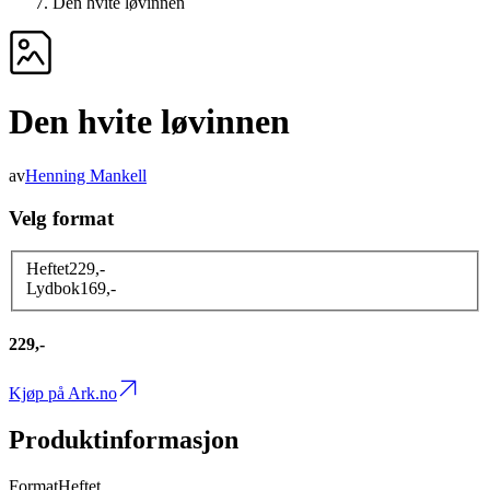
Den hvite løvinnen
Den hvite løvinnen
av
Henning Mankell
Velg format
Heftet
229
,-
Lydbok
169
,-
229,-
Kjøp på Ark.no
Produktinformasjon
Format
Heftet