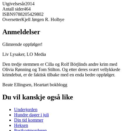
Utgivelsesår
2014
Antall sider
464
ISBN
9788205429802
Oversetter
Kjell Jørgen R. Holbye
Anmeldelser
Glimrende oppfølger!
Liv Lysaker, LO Media
Den tredje stemmen er Cilla og Rolf Börjlinds andre krim med
Olivia Rønning og Tom Stilton. Og etter deres svært vellykkede
krimdebut, er de faktisk tilbake med en enda bedre oppfølger.
Beate Ellingsen, Heartart bokblogg
Du vil kanskje også like
Underjorden
Hundre dager i juli
Din tid kommer
Heksen
Postkortmorderen