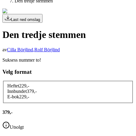
Den tredje stemmen
Last ned omslag
Den tredje stemmen
av
Cilla Börjlind
,
Rolf Börjlind
Suksess nummer to!
Velg format
Heftet
229
,-
Innbundet
379
,-
E-bok
229
,-
379,-
Utsolgt