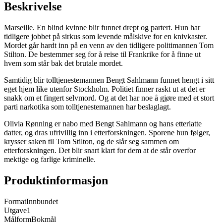
Beskrivelse
Marseille. En blind kvinne blir funnet drept og partert. Hun har
tidligere jobbet på sirkus som levende målskive for en knivkaster.
Mordet går hardt inn på en venn av den tidligere politimannen Tom
Stilton. De bestemmer seg for å reise til Frankrike for å finne ut
hvem som står bak det brutale mordet.
Samtidig blir tolltjenestemannen Bengt Sahlmann funnet hengt i sitt
eget hjem like utenfor Stockholm. Politiet finner raskt ut at det er
snakk om et fingert selvmord. Og at det har noe å gjøre med et stort
parti narkotika som tolltjenestemannen har beslaglagt.
Olivia Rønning er nabo med Bengt Sahlmann og hans etterlatte
datter, og dras ufrivillig inn i etterforskningen. Sporene hun følger,
krysser saken til Tom Stilton, og de slår seg sammen om
etterforskningen. Det blir snart klart for dem at de står overfor
mektige og farlige kriminelle.
Produktinformasjon
Format
Innbundet
Utgave
1
Målform
Bokmål