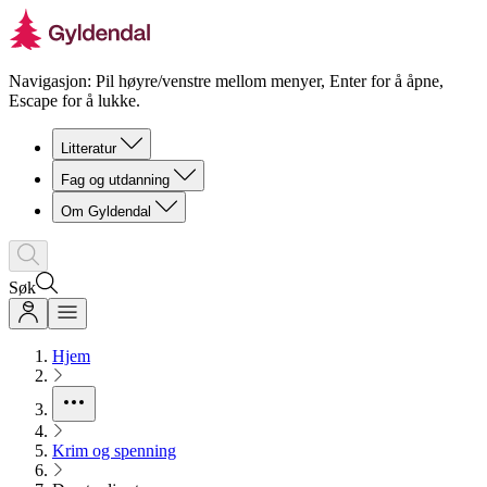
Navigasjon: Pil høyre/venstre mellom menyer, Enter for å åpne,
Escape for å lukke.
Litteratur
Fag og utdanning
Om Gyldendal
Søk
Hjem
Krim og spenning