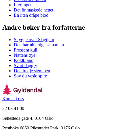
Lærlingen
Det finmaskede nettet
En liten dråpe blod
Andre bøker fra forfatterne
Skygge over Slagtjern
Den barmhjertige samaritan
Frossent gull
Nattens øye
Koldbrann
Svart daggry
Den tredje stemmen
Sov du vesle spire
Kontakt oss
22 03 41 00
Sehesteds gate 4, 0164 Oslo
Postboks 6860 Pilestredet Park, 0176 Oslo