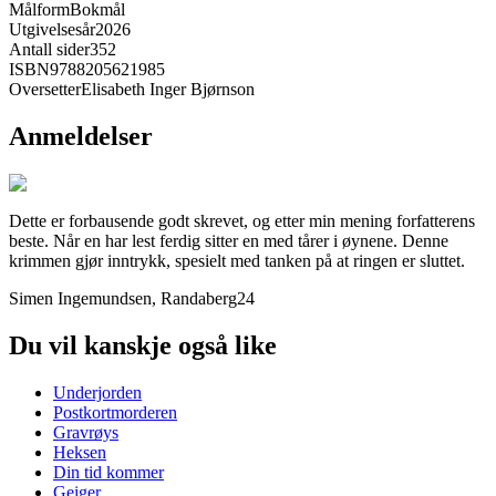
Målform
Bokmål
Utgivelsesår
2026
Antall sider
352
ISBN
9788205621985
Oversetter
Elisabeth Inger Bjørnson
Anmeldelser
Dette er forbausende godt skrevet, og etter min mening forfatterens
beste. Når en har lest ferdig sitter en med tårer i øynene. Denne
krimmen gjør inntrykk, spesielt med tanken på at ringen er sluttet.
Simen Ingemundsen, Randaberg24
Du vil kanskje også like
Underjorden
Postkortmorderen
Gravrøys
Heksen
Din tid kommer
Geiger