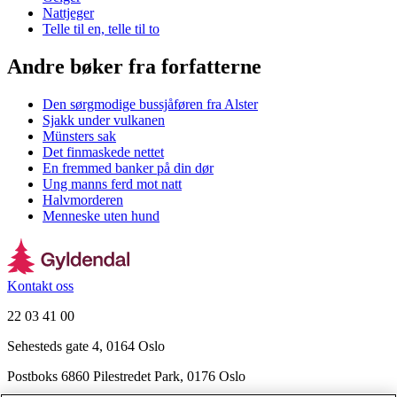
Nattjeger
Telle til en, telle til to
Andre bøker fra forfatterne
Den sørgmodige bussjåføren fra Alster
Sjakk under vulkanen
Münsters sak
Det finmaskede nettet
En fremmed banker på din dør
Ung manns ferd mot natt
Halvmorderen
Menneske uten hund
Kontakt oss
22 03 41 00
Sehesteds gate 4, 0164 Oslo
Postboks 6860 Pilestredet Park, 0176 Oslo