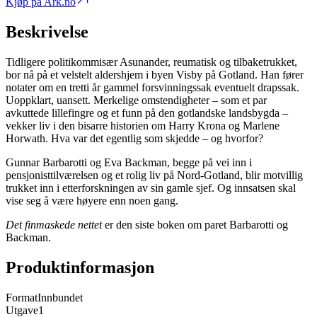
Kjøp på Ark.no
Beskrivelse
Tidligere politikommisær Asunander, reumatisk og tilbaketrukket,
bor nå på et velstelt aldershjem i byen Visby på Gotland. Han fører
notater om en tretti år gammel forsvinningssak eventuelt drapssak.
Uoppklart, uansett. Merkelige omstendigheter – som et par
avkuttede lillefingre og et funn på den gotlandske landsbygda –
vekker liv i den bisarre historien om Harry Krona og Marlene
Horwath. Hva var det egentlig som skjedde – og hvorfor?
Gunnar Barbarotti og Eva Backman, begge på vei inn i
pensjonisttilværelsen og et rolig liv på Nord-Gotland, blir motvillig
trukket inn i etterforskningen av sin gamle sjef. Og innsatsen skal
vise seg å være høyere enn noen gang.
Det finmaskede nettet
er den siste boken om paret Barbarotti og
Backman.
Produktinformasjon
Format
Innbundet
Utgave
1