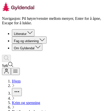
Navigasjon: Pil høyre/venstre mellom menyer, Enter for å åpne,
Escape for å lukke.
Litteratur
Fag og utdanning
Om Gyldendal
Søk
Hjem
Krim og spenning