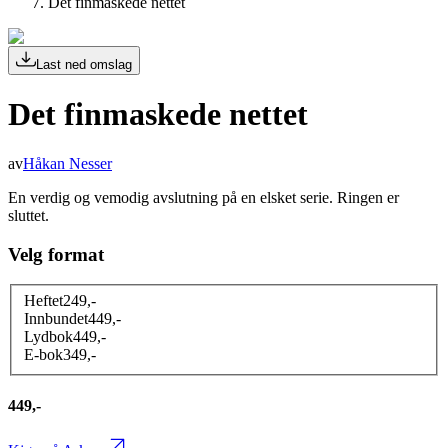
Det finmaskede nettet
Last ned omslag
Det finmaskede nettet
av
Håkan Nesser
En verdig og vemodig avslutning på en elsket serie. Ringen er
sluttet.
Velg format
Heftet
249
,-
Innbundet
449
,-
Lydbok
449
,-
E-bok
349
,-
449,-