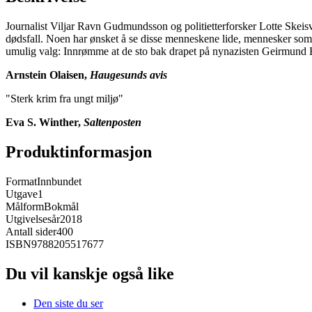
Journalist Viljar Ravn Gudmundsson og politietterforsker Lotte Skeis
dødsfall. Noen har ønsket å se disse menneskene lide, mennesker som
umulig valg: Innrømme at de sto bak drapet på nynazisten Geirmund Ba
Arnstein Olaisen,
Haugesunds avis
"Sterk krim fra ungt miljø"
Eva S. Winther,
Saltenposten
Produktinformasjon
Format
Innbundet
Utgave
1
Målform
Bokmål
Utgivelsesår
2018
Antall sider
400
ISBN
9788205517677
Du vil kanskje også like
Den siste du ser