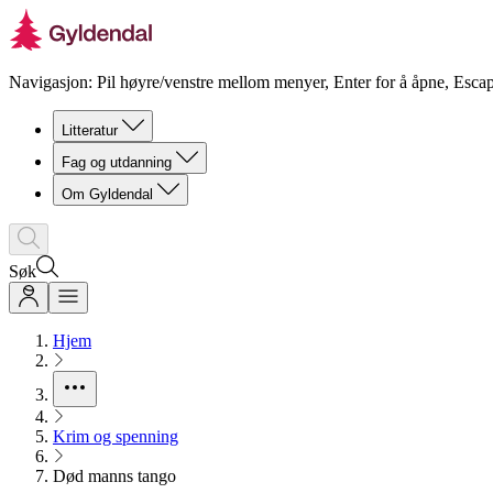
Navigasjon: Pil høyre/venstre mellom menyer, Enter for å åpne, Escap
Litteratur
Fag og utdanning
Om Gyldendal
Søk
Hjem
Krim og spenning
Død manns tango