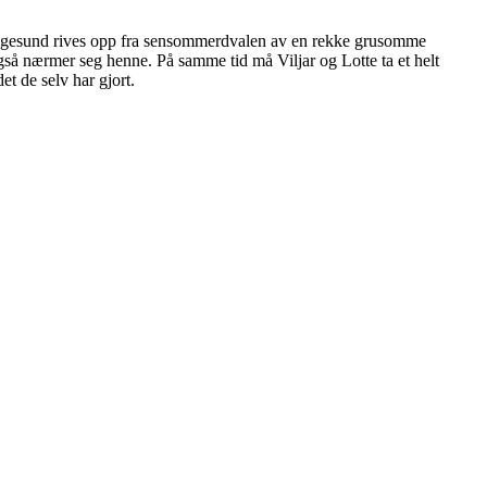
n Haugesund rives opp fra sensommerdvalen av en rekke grusomme
å nærmer seg henne. På samme tid må Viljar og Lotte ta et helt
t de selv har gjort.