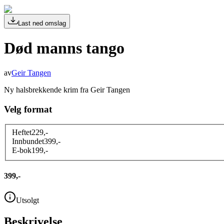
Last ned omslag
Død manns tango
av
Geir Tangen
Ny halsbrekkende krim fra Geir Tangen
Velg format
Heftet
229
,-
Innbundet
399
,-
E-bok
199
,-
399,-
Utsolgt
Beskrivelse