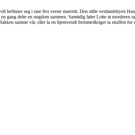
voll befinner seg i sine livs verste mareritt. Den stille vestlandsbye
 en gang delte en ungdom sammen. Samtidig føler Lotte at morderen ogs
kken samme vår, eller la en hjemvendt fremmedkriger ta straffen for de