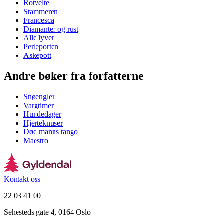
Rotvelte
Stammeren
Francesca
Diamanter og rust
Alle lyver
Perleporten
Askepott
Andre bøker fra forfatterne
Snøengler
Vargtimen
Hundedager
Hjerteknuser
Død manns tango
Maestro
Kontakt oss
22 03 41 00
Sehesteds gate 4, 0164 Oslo