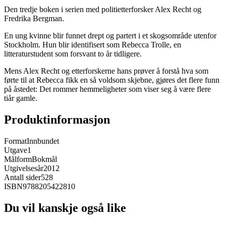
Den tredje boken i serien med politietterforsker Alex Recht og
Fredrika Bergman.
En ung kvinne blir funnet drept og partert i et skogsområde utenfor
Stockholm. Hun blir identifisert som Rebecca Trolle, en
litteraturstudent som forsvant to år tidligere.
Mens Alex Recht og etterforskerne hans prøver å forstå hva som
førte til at Rebecca fikk en så voldsom skjebne, gjøres det flere funn
på åstedet: Det rommer hemmeligheter som viser seg å være flere
tiår gamle.
Produktinformasjon
Format
Innbundet
Utgave
1
Målform
Bokmål
Utgivelsesår
2012
Antall sider
528
ISBN
9788205422810
Du vil kanskje også like