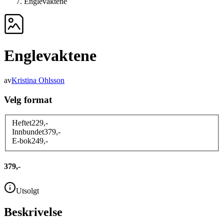
Englevaktene
Englevaktene
av
Kristina Ohlsson
Velg format
Heftet
229
,-
Innbundet
379
,-
E-bok
249
,-
379,-
Utsolgt
Beskrivelse