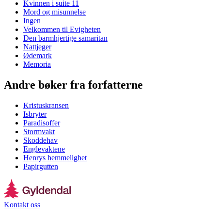
Kvinnen i suite 11
Mord og misunnelse
Ingen
Velkommen til Evigheten
Den barmhjertige samaritan
Nattjeger
Ødemark
Memoria
Andre bøker fra forfatterne
Kristuskransen
Isbryter
Paradisoffer
Stormvakt
Skoddehav
Englevaktene
Henrys hemmelighet
Papirgutten
Kontakt oss