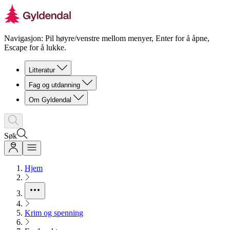
Navigasjon: Pil høyre/venstre mellom menyer, Enter for å åpne,
Escape for å lukke.
Litteratur
Fag og utdanning
Om Gyldendal
Søk
Hjem
Krim og spenning