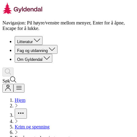
Navigasjon: Pil høyre/venstre mellom menyer, Enter for å åpne,
Escape for å lukke.
Litteratur
Fag og utdanning
Om Gyldendal
Søk
Hjem
Krim og spenning