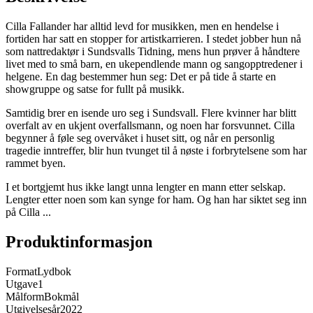
Cilla Fallander har alltid levd for musikken, men en hendelse i
fortiden har satt en stopper for artistkarrieren. I stedet jobber hun nå
som nattredaktør i Sundsvalls Tidning, mens hun prøver å håndtere
livet med to små barn, en ukependlende mann og sangopptredener i
helgene. En dag bestemmer hun seg: Det er på tide å starte en
showgruppe og satse for fullt på musikk.
Samtidig brer en isende uro seg i Sundsvall. Flere kvinner har blitt
overfalt av en ukjent overfallsmann, og noen har forsvunnet. Cilla
begynner å føle seg overvåket i huset sitt, og når en personlig
tragedie inntreffer, blir hun tvunget til å nøste i forbrytelsene som har
rammet byen.
I et bortgjemt hus ikke langt unna lengter en mann etter selskap.
Lengter etter noen som kan synge for ham. Og han har siktet seg inn
på Cilla ...
Produktinformasjon
Format
Lydbok
Utgave
1
Målform
Bokmål
Utgivelsesår
2022