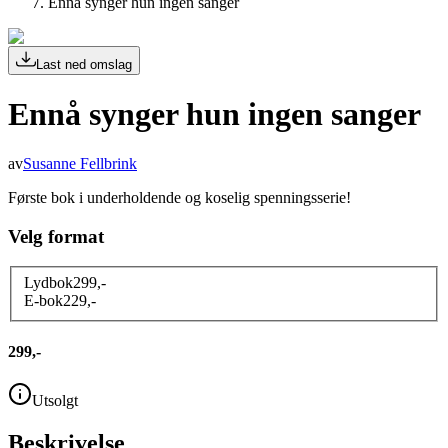
Ennå synger hun ingen sanger
Last ned omslag
Ennå synger hun ingen sanger
av
Susanne Fellbrink
Første bok i underholdende og koselig spenningsserie!
Velg format
Lydbok
299
,-
E-bok
229
,-
299,-
Utsolgt
Beskrivelse