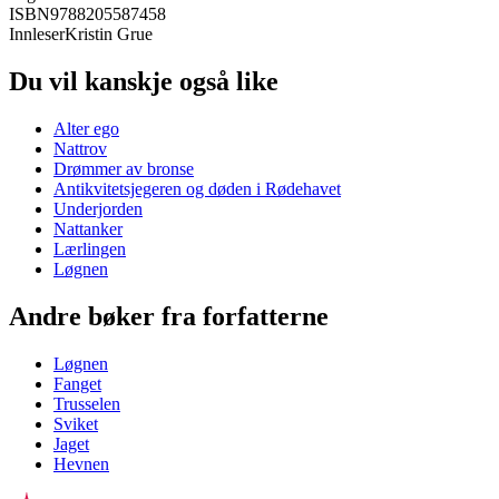
ISBN
9788205587458
Innleser
Kristin Grue
Du vil kanskje også like
Alter ego
Nattrov
Drømmer av bronse
Antikvitetsjegeren og døden i Rødehavet
Underjorden
Nattanker
Lærlingen
Løgnen
Andre bøker fra forfatterne
Løgnen
Fanget
Trusselen
Sviket
Jaget
Hevnen