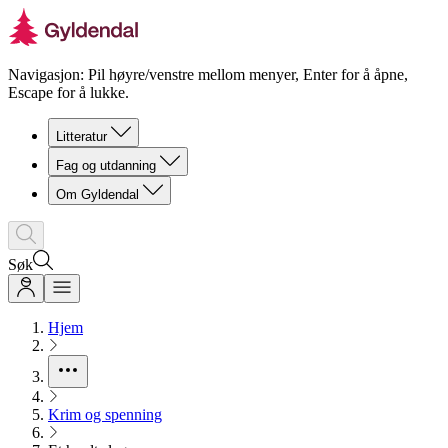
Navigasjon: Pil høyre/venstre mellom menyer, Enter for å åpne,
Escape for å lukke.
Litteratur
Fag og utdanning
Om Gyldendal
Søk
Hjem
Krim og spenning