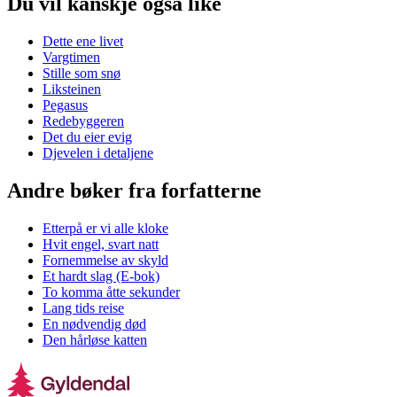
Du vil kanskje også like
Dette ene livet
Vargtimen
Stille som snø
Liksteinen
Pegasus
Redebyggeren
Det du eier evig
Djevelen i detaljene
Andre bøker fra forfatterne
Etterpå er vi alle kloke
Hvit engel, svart natt
Fornemmelse av skyld
Et hardt slag (E-bok)
To komma åtte sekunder
Lang tids reise
En nødvendig død
Den hårløse katten