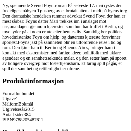
Ny, spennende Svend Foyn-roman På selveste 17. mai rystes den
fredelige småbyen Tønsberg av et brutalt attentat midt på byens torg.
Den dramatiske hendelsen rammer advokat Svend Foyn der han er
mest sårbar: Foyns datter Mari trekkes inn i anslaget mot
nasjonaldagen gjennom kjæresten som hun har truffet i Berlin, og
mye tyder på at noen er ute etter hennes liv. Samtidig ber politiets
hovedmistenkte Foyn om hjelp, og datterens kjæreste forsvinner
sporløst.Foyns jakt på sannheten blir en utfordrende reise i tid og
rom. Den fører ham til Berlin og Buenos Aires, bringer ham i
kontakt med ekstremister med farlige ideer, politifolk med uklare
agendaer og en sannhetssøkende maler, og den setter ham på sporet
av tidligere overgrep mot fosterhjemsbarn. Et farlig spill pågår, et
spill der sannhet og rettferdighet er ofrene.
Produktinformasjon
Format
Innbundet
Utgave
1
Målform
Bokmål
Utgivelsesår
2015
Antall sider
384
ISBN
9788205487611