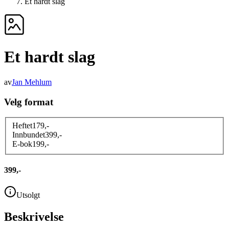
Et hardt slag
Et hardt slag
av
Jan Mehlum
Velg format
Heftet
179
,-
Innbundet
399
,-
E-bok
199
,-
399,-
Utsolgt
Beskrivelse