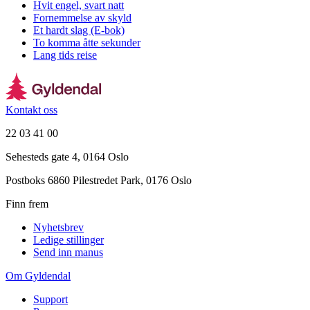
Hvit engel, svart natt
Fornemmelse av skyld
Et hardt slag (E-bok)
To komma åtte sekunder
Lang tids reise
Kontakt oss
22 03 41 00
Sehesteds gate 4, 0164 Oslo
Postboks 6860 Pilestredet Park, 0176 Oslo
Finn frem
Nyhetsbrev
Ledige stillinger
Send inn manus
Om Gyldendal
Support