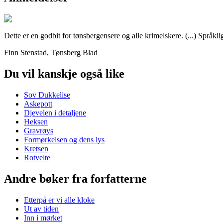
Dette er en godbit for tønsbergensere og alle krimelskere. (...) Språ
Finn Stenstad, Tønsberg Blad
Du vil kanskje også like
Sov Dukkelise
Askepott
Djevelen i detaljene
Heksen
Gravrøys
Formørkelsen og dens lys
Kretsen
Rotvelte
Andre bøker fra forfatterne
Etterpå er vi alle kloke
Ut av tiden
Inn i mørket