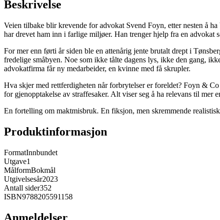
Beskrivelse
Veien tilbake blir krevende for advokat Svend Foyn, etter nesten å ha
har drevet ham inn i farlige miljøer. Han trenger hjelp fra en advokat 
For mer enn førti år siden ble en attenårig jente brutalt drept i Tønsbe
fredelige småbyen. Noe som ikke tålte dagens lys, ikke den gang, ikke 
advokatfirma får ny medarbeider, en kvinne med få skrupler.
Hva skjer med rettferdigheten når forbrytelser er foreldet? Foyn & Co 
for gjenopptakelse av straffesaker. Alt viser seg å ha relevans til mer e
En fortelling om maktmisbruk. En fiksjon, men skremmende realistisk
Produktinformasjon
Format
Innbundet
Utgave
1
Målform
Bokmål
Utgivelsesår
2023
Antall sider
352
ISBN
9788205591158
Anmeldelser