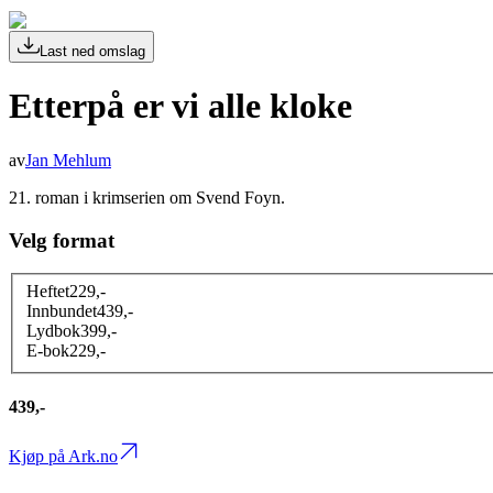
Last ned omslag
Etterpå er vi alle kloke
av
Jan Mehlum
21. roman i krimserien om Svend Foyn.
Velg format
Heftet
229
,-
Innbundet
439
,-
Lydbok
399
,-
E-bok
229
,-
439,-
Kjøp på Ark.no