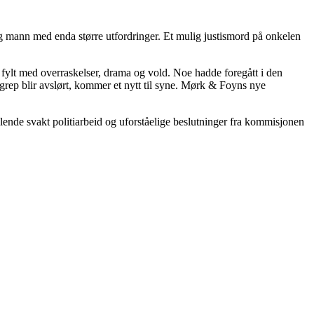
ung mann med enda større utfordringer. Et mulig justismord på onkelen
lir fylt med overraskelser, drama og vold. Noe hadde foregått i den
rgrep blir avslørt, kommer et nytt til syne. Mørk & Foyns nye
llende svakt politiarbeid og uforståelige beslutninger fra kommisjonen