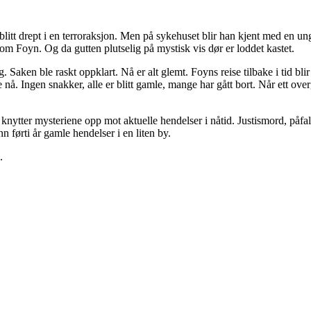
 blitt drept i en terroraksjon. Men på sykehuset blir han kjent med en 
som Foyn. Og da gutten plutselig på mystisk vis dør er loddet kastet.
rg. Saken ble raskt oppklart. Nå er alt glemt. Foyns reise tilbake i tid b
nå. Ingen snakker, alle er blitt gamle, mange har gått bort. Når ett ove
knytter mysteriene opp mot aktuelle hendelser i nåtid. Justismord, påfa
nn førti år gamle hendelser i en liten by.
.