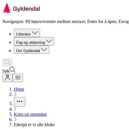
Navigasjon: Pil høyre/venstre mellom menyer, Enter for å åpne, Escap
Litteratur
Fag og utdanning
Om Gyldendal
Søk
Hjem
Krim og spenning
Etterpå er vi alle kloke