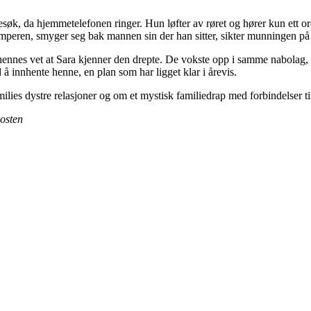
øk, da hjemmetelefonen ringer. Hun løfter av røret og hører kun ett ord: 
mperen, smyger seg bak mannen sin der han sitter, sikter munningen på 
nes vet at Sara kjenner den drepte. De vokste opp i samme nabolag, og
d å innhente henne, en plan som har ligget klar i årevis.
ilies dystre relasjoner og om et mystisk familiedrap med forbindelser t
osten