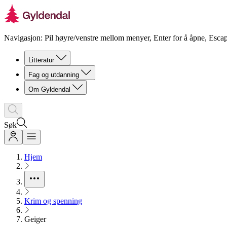
Navigasjon: Pil høyre/venstre mellom menyer, Enter for å åpne, Escap
Litteratur
Fag og utdanning
Om Gyldendal
Søk
Hjem
Krim og spenning
Geiger