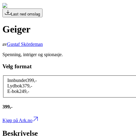
Last ned omslag
Geiger
av
Gustaf Skördeman
Spenning, intriger og spionasje.
Velg format
Innbundet
399
,-
Lydbok
379
,-
E-bok
249
,-
399,-
Kjøp på Ark.no
Beskrivelse