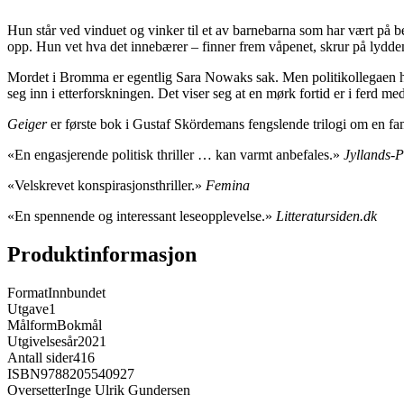
Hun står ved vinduet og vinker til et av barnebarna som har vært på bes
opp. Hun vet hva det innebærer ­– finner frem våpenet, skrur på lydde
Mordet i Bromma er egentlig Sara Nowaks sak. Men politikollegaen hen
seg inn i etterforskningen. Det viser seg at en mørk fortid er i ferd me
Geiger
er første bok i Gustaf Skördemans fengslende trilogi om en fam
«En engasjerende politisk thriller … kan varmt anbefales.»
Jyllands-P
«Velskrevet konspirasjonsthriller.»
Femina
«En spennende og interessant leseopplevelse.»
Litteratursiden.dk
Produktinformasjon
Format
Innbundet
Utgave
1
Målform
Bokmål
Utgivelsesår
2021
Antall sider
416
ISBN
9788205540927
Oversetter
Inge Ulrik Gundersen