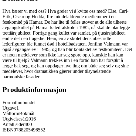
Hva bærer vi med oss? Hva greier vi å kvitte oss med? Else, Carl-
Erik, Oscar og Hedda, fire middelaldrende medlemmer i en
festkomité på Hamar. De har lite til felles utover at de alle tilhørte
avgangskullet på Hamar katedralskole i 1985, nå skal de planlegge
trettiårsjubileet. Forrige gang kullet var samlet, på tjueårsjubileet,
endte det i en tragedie. Hein, en av skoletidens ubestridte
lederfigurer, ble funnet død i hotellbadstuen. Jonfinn Valmann var
også avgangselev i 1985, og han blir kontaktet av festkomiteen. Det
er noen medelever som ikke lar seg spore opp, kanskje han kan
være til hjelp? Valmann trekkes inn i en fortid han har forsøkt å
legge bak seg, og han oppdager nye ting om både seg selv og sine
medelever, hvor dramatikken gjærer under tilsynelatende
harmoniske fasader.
Produktinformasjon
Format
Innbundet
Utgave
1
Målform
Bokmål
Utgivelsesår
2016
Antall sider
400
ISBN
9788205496552