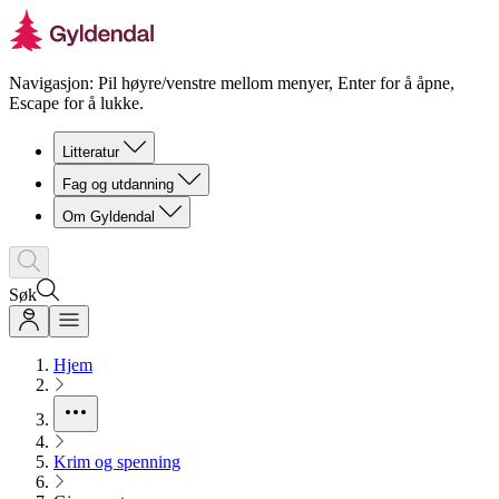
Navigasjon: Pil høyre/venstre mellom menyer, Enter for å åpne,
Escape for å lukke.
Litteratur
Fag og utdanning
Om Gyldendal
Søk
Hjem
Krim og spenning