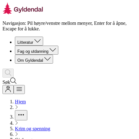
Navigasjon: Pil høyre/venstre mellom menyer, Enter for å åpne,
Escape for å lukke.
Litteratur
Fag og utdanning
Om Gyldendal
Søk
Hjem
Krim og spenning