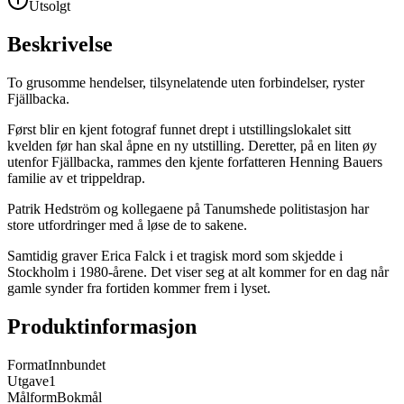
Utsolgt
Beskrivelse
To grusomme hendelser, tilsynelatende uten forbindelser, ryster
Fjällbacka.
Først blir en kjent fotograf funnet drept i utstillingslokalet sitt
kvelden før han skal åpne en ny utstilling. Deretter, på en liten øy
utenfor Fjällbacka, rammes den kjente forfatteren Henning Bauers
familie av et trippeldrap.
Patrik Hedström og kollegaene på Tanumshede politistasjon har
store utfordringer med å løse de to sakene.
Samtidig graver Erica Falck i et tragisk mord som skjedde i
Stockholm i 1980-årene. Det viser seg at alt kommer for en dag når
gamle synder fra fortiden kommer frem i lyset.
Produktinformasjon
Format
Innbundet
Utgave
1
Målform
Bokmål