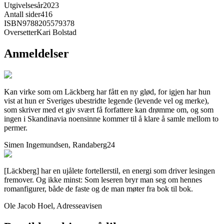
Utgivelsesår
2023
Antall sider
416
ISBN
9788205579378
Oversetter
Kari Bolstad
Anmeldelser
Kan virke som om Läckberg har fått en ny glød, for igjen har hun
vist at hun er Sveriges ubestridte legende (levende vel og merke),
som skriver med et giv svært få forfattere kan drømme om, og som
ingen i Skandinavia noensinne kommer til å klare å samle mellom to
permer.
Simen Ingemundsen, Randaberg24
[Läckberg] har en ujålete fortellerstil, en energi som driver lesingen
fremover. Og ikke minst: Som leseren bryr man seg om hennes
romanfigurer, både de faste og de man møter fra bok til bok.
Ole Jacob Hoel, Adresseavisen