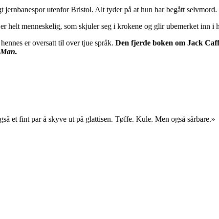
t jernbanespor utenfor Bristol. Alt tyder på at hun har begått selvmord.
er helt menneskelig, som skjuler seg i krokene og glir ubemerket inn i 
ennes er oversatt til over tjue språk.
Den fjerde boken om Jack Caff
 Man.
et fint par å skyve ut på glattisen. Tøffe. Kule. Men også sårbare.»