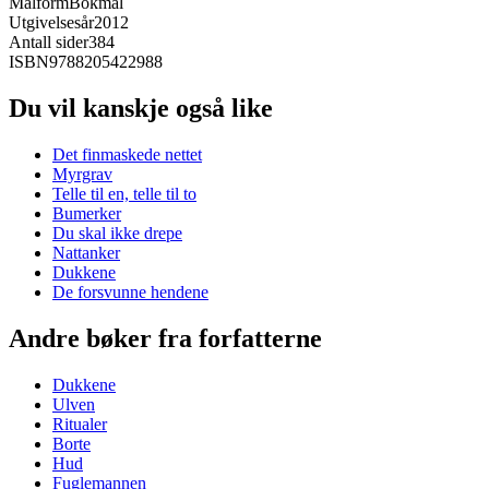
Målform
Bokmål
Utgivelsesår
2012
Antall sider
384
ISBN
9788205422988
Du vil kanskje også like
Det finmaskede nettet
Myrgrav
Telle til en, telle til to
Bumerker
Du skal ikke drepe
Nattanker
Dukkene
De forsvunne hendene
Andre bøker fra forfatterne
Dukkene
Ulven
Ritualer
Borte
Hud
Fuglemannen