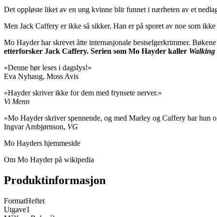
Det oppløste liket av en ung kvinne blir funnet i nærheten av et nedlag
Men Jack Caffery er ikke så sikker. Han er på sporet av noe som ikke 
Mo Hayder har skrevet åtte internasjonale bestselgerkrimmer. Bøkene h
etterforsker Jack Caffery. Serien som Mo Hayder kaller
Walking
«Denne bør leses i dagslys!»
Eva Nyhaug, Moss Avis
«Hayder skriver ikke for dem med frynsete nerver.»
Vi Menn
«Mo Hayder skriver spennende, og med Marley og Caffery har hun også 
Ingvar Ambjørnson,
VG
Mo Hayders hjemmeside
Om Mo Hayder på wikipedia
Produktinformasjon
Format
Heftet
Utgave
1