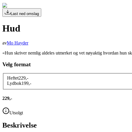
Last ned omslag
Hud
av
Mo Hayder
«Hun skriver nemlig aldeles utmerket og vet nøyaktig hvordan hun 
Velg format
Heftet
229
,-
Lydbok
199
,-
229,-
Utsolgt
Beskrivelse