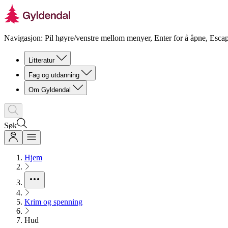
Navigasjon: Pil høyre/venstre mellom menyer, Enter for å åpne, Escap
Litteratur
Fag og utdanning
Om Gyldendal
Søk
Hjem
Krim og spenning
Hud