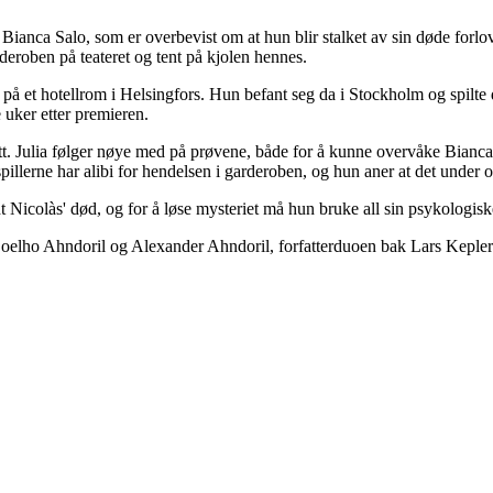
n Bianca Salo, som er overbevist om at hun blir stalket av sin døde forl
rderoben på teateret og tent på kjolen hennes.
d på et hotellrom i Helsingfors. Hun befant seg da i Stockholm og spilt
e uker etter premieren.
tt. Julia følger nøye med på prøvene, både for å kunne overvåke Bianc
espillerne har alibi for hendelsen i garderoben, og hun aner at det und
Nicolàs' død, og for å løse mysteriet må hun bruke all sin psykologiske
oelho Ahndoril og Alexander Ahndoril, forfatterduoen bak Lars Keple