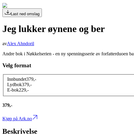
Last ned omslag
Jeg lukker øynene og ber
av
Alex Ahndoril
Andre bok i Nøkkelserien - en ny spenningsserie av forfatterduoen ba
Velg format
Innbundet
379
,-
Lydbok
379
,-
E-bok
229
,-
379,-
Kjøp på Ark.no
Beskrivelse