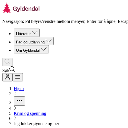
Navigasjon: Pil høyre/venstre mellom menyer, Enter for å åpne, Escap
Litteratur
Fag og utdanning
Om Gyldendal
Søk
Hjem
Krim og spenning
Jeg lukker øynene og ber