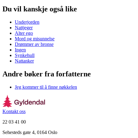
Du vil kanskje også like
Underjorden
Nattjeger
Alter ego
Mord og misunnelse
Drømmer av bronse
Ingen
Synkehull
Nattanker
Andre bøker fra forfatterne
Jeg kommer til å finne nøkkelen
Kontakt oss
22 03 41 00
Sehesteds gate 4, 0164 Oslo