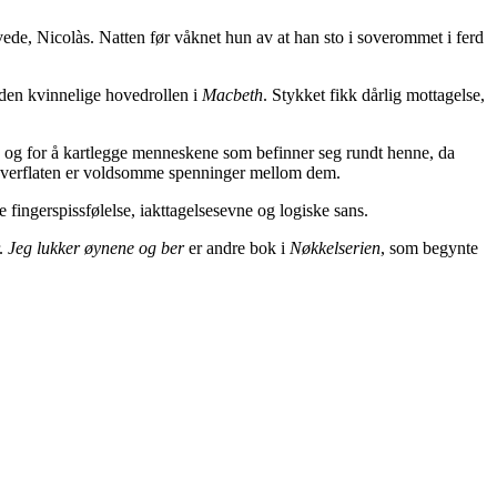
ovede, Nicolàs. Natten før våknet hun av at han sto i soverommet i ferd
e den kvinnelige hovedrollen i
Macbeth
. Stykket fikk dårlig mottagelse,
a og for å kartlegge menneskene som befinner seg rundt henne, da
er overflaten er voldsomme spenninger mellom dem.
 fingerspissfølelse, iakttagelsesevne og logiske sans.
r.
Jeg lukker øynene og ber
er andre bok i
Nøkkelserien
, som begynte