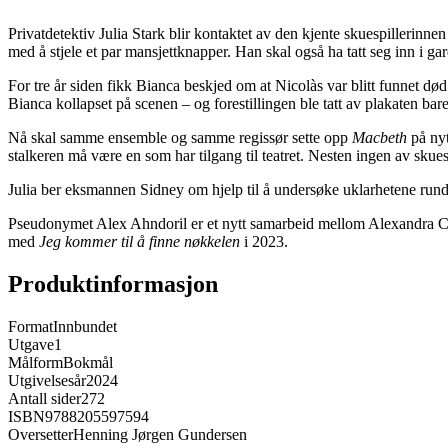
Privatdetektiv Julia Stark blir kontaktet av den kjente skuespillerinne
med å stjele et par mansjettknapper. Han skal også ha tatt seg inn i ga
For tre år siden fikk Bianca beskjed om at Nicolàs var blitt funnet dø
Bianca kollapset på scenen – og forestillingen ble tatt av plakaten bar
Nå skal samme ensemble og samme regissør sette opp
Macbeth
på ny
stalkeren må være en som har tilgang til teatret. Nesten ingen av sku
Julia ber eksmannen Sidney om hjelp til å undersøke uklarhetene rundt 
Pseudonymet Alex Ahndoril er et nytt samarbeid mellom Alexandra C
med
Jeg kommer til å finne nøkkelen
i 2023.
Produktinformasjon
Format
Innbundet
Utgave
1
Målform
Bokmål
Utgivelsesår
2024
Antall sider
272
ISBN
9788205597594
Oversetter
Henning Jørgen Gundersen