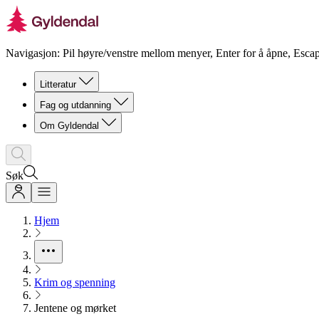
Navigasjon: Pil høyre/venstre mellom menyer, Enter for å åpne, Escap
Litteratur
Fag og utdanning
Om Gyldendal
Søk
Hjem
Krim og spenning
Jentene og mørket