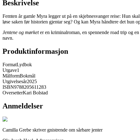
Beskrivelse
Femten år gamle Myra legger ut på en skjebnesvanger reise: Hun skal 
løse saken før historien gjentar seg? Og kan Myra håndtere det hun 
Jentene og mørket
er en kriminalroman, en spennende road trip og en 
navn.
Produktinformasjon
Format
Lydbok
Utgave
1
Målform
Bokmål
Utgivelsesår
2025
ISBN
9788205611283
Oversetter
Kari Bolstad
Anmeldelser
Camilla Grebe skriver gnistrende om sårbare jenter