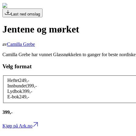
Last ned omslag
Jentene og mørket
av
Camilla Grebe
Camilla Grebe har vunnet Glassnøkkelen to ganger for beste nordiske
Velg format
Heftet
249
,-
Innbundet
399
,-
Lydbok
399
,-
E-bok
249
,-
399,-
Kjøp på Ark.no