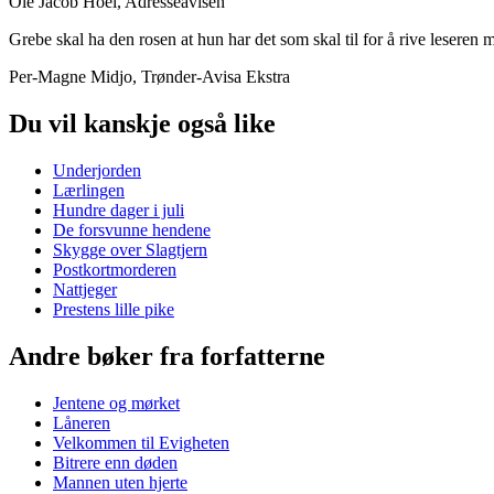
Ole Jacob Hoel, Adresseavisen
Grebe skal ha den rosen at hun har det som skal til for å rive lesere
Per-Magne Midjo, Trønder-Avisa Ekstra
Du vil kanskje også like
Underjorden
Lærlingen
Hundre dager i juli
De forsvunne hendene
Skygge over Slagtjern
Postkortmorderen
Nattjeger
Prestens lille pike
Andre bøker fra forfatterne
Jentene og mørket
Låneren
Velkommen til Evigheten
Bitrere enn døden
Mannen uten hjerte