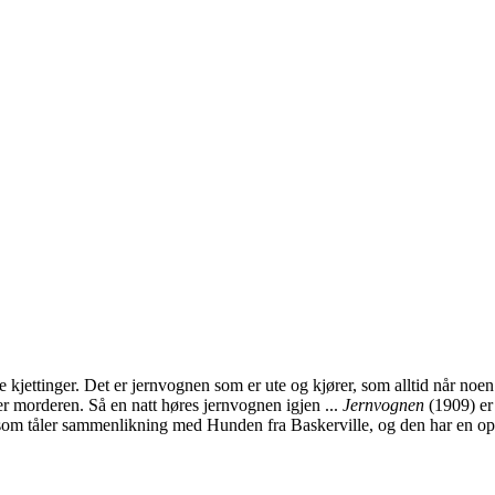
kjettinger. Det er jernvognen som er ute og kjører, som alltid når noe
ter morderen. Så en natt høres jernvognen igjen ...
Jernvognen
(1909) er 
 som tåler sammenlikning med Hunden fra Baskerville, og den har en opp