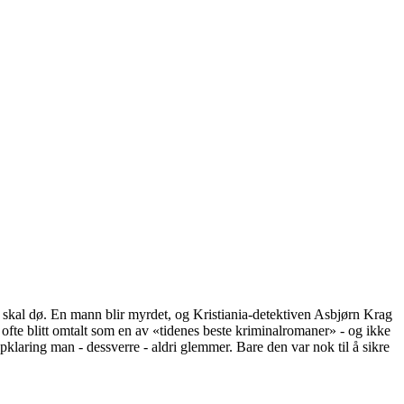
n skal dø. En mann blir myrdet, og Kristiania-detektiven Asbjørn Krag
ofte blitt omtalt som en av «tidenes beste kriminalromaner» - og ikke
klaring man - dessverre - aldri glemmer. Bare den var nok til å sikre