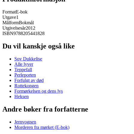
Format
E-bok
Utgave
1
Målform
Bokmål
Utgivelsesår
2012
ISBN
9788205441828
Du vil kanskje også like
Sov Dukkelise
Alle lyver
Teppefall
Perleporten
Forfulgt av død
Rottekongen
Formørkelsen og dens lys
Heksen
Andre bøker fra forfatterne
Jernvognen
Morderen fra mørket (E-bok)