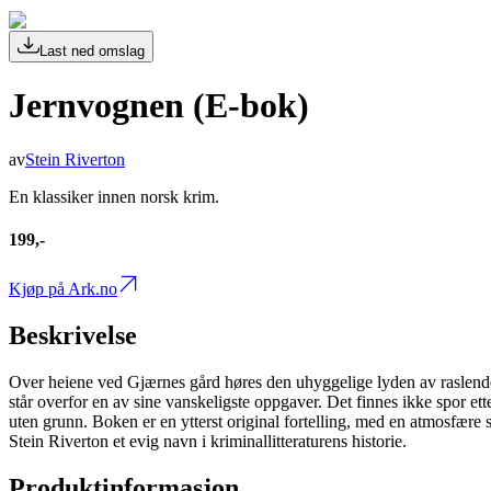
Last ned omslag
Jernvognen (E-bok)
av
Stein Riverton
En klassiker innen norsk krim.
199,-
Kjøp på Ark.no
Beskrivelse
Over heiene ved Gjærnes gård høres den uhyggelige lyden av raslende 
står overfor en av sine vanskeligste oppgaver. Det finnes ikke spor et
uten grunn. Boken er en ytterst original fortelling, med en atmosfære
Stein Riverton et evig navn i kriminallitteraturens historie.
Produktinformasjon