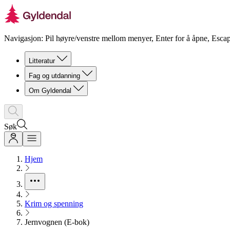
Navigasjon: Pil høyre/venstre mellom menyer, Enter for å åpne, Escap
Litteratur
Fag og utdanning
Om Gyldendal
Søk
Hjem
Krim og spenning
Jernvognen (E-bok)