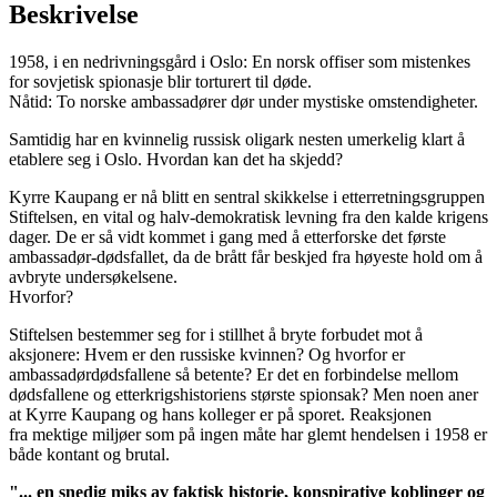
Beskrivelse
1958, i en nedrivningsgård i Oslo: En norsk offiser som mistenkes
for sovjetisk spionasje blir torturert til døde.
Nåtid: To norske ambassadører dør under mystiske omstendigheter.
Samtidig har en kvinnelig russisk oligark nesten umerkelig klart å
etablere seg i Oslo. Hvordan kan det ha skjedd?
Kyrre Kaupang er nå blitt en sentral skikkelse i etterretningsgruppen
Stiftelsen, en vital og halv-demokratisk levning fra den kalde krigens
dager. De er så vidt kommet i gang med å etterforske det første
ambassadør-dødsfallet, da de brått får beskjed fra høyeste hold om å
avbryte undersøkelsene.
Hvorfor?
Stiftelsen bestemmer seg for i stillhet å bryte forbudet mot å
aksjonere: Hvem er den russiske kvinnen? Og hvorfor er
ambassadørdødsfallene så betente? Er det en forbindelse mellom
dødsfallene og etterkrigshistoriens største spionsak? Men noen aner
at Kyrre Kaupang og hans kolleger er på sporet. Reaksjonen
fra mektige miljøer som på ingen måte har glemt hendelsen i 1958 er
både kontant og brutal.
"... en snedig miks av faktisk historie, konspirative koblinger og