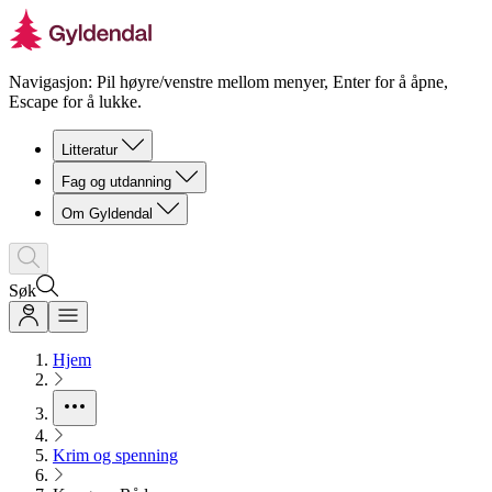
Navigasjon: Pil høyre/venstre mellom menyer, Enter for å åpne,
Escape for å lukke.
Litteratur
Fag og utdanning
Om Gyldendal
Søk
Hjem
Krim og spenning