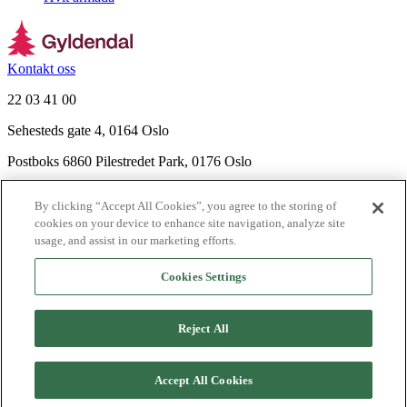
Kontakt oss
22 03 41 00
Sehesteds gate 4, 0164 Oslo
Postboks 6860 Pilestredet Park, 0176 Oslo
Finn frem
By clicking “Accept All Cookies”, you agree to the storing of
Nyhetsbrev
cookies on your device to enhance site navigation, analyze site
Ledige stillinger
usage, and assist in our marketing efforts.
Send inn manus
Cookies Settings
Om Gyldendal
Support
Reject All
Presse
Agency
©
2026
Gyldendal
Accept All Cookies
Personvernerklæringer
Informasjonskapsler