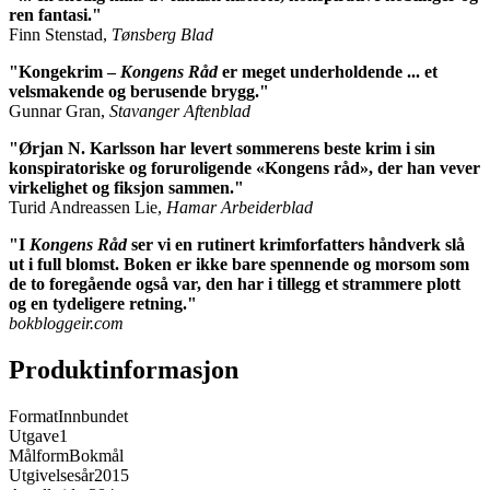
ren fantasi."
Finn Stenstad,
Tønsberg Blad
"Kongekrim –
Kongens Råd
er meget underholdende ... et
velsmakende og berusende brygg."
Gunnar Gran,
Stavanger Aftenblad
"Ørjan N. Karlsson har levert sommerens beste krim i sin
konspiratoriske og foruroligende «Kongens råd», der han vever
virkelighet og fiksjon sammen."
Turid Andreassen Lie,
Hamar Arbeiderblad
"I
Kongens Råd
ser vi en rutinert krimforfatters håndverk slå
ut i full blomst. Boken er ikke bare spennende og morsom som
de to foregående også var, den har i tillegg et strammere plott
og en tydeligere retning."
bokbloggeir.com
Produktinformasjon
Format
Innbundet
Utgave
1
Målform
Bokmål
Utgivelsesår
2015