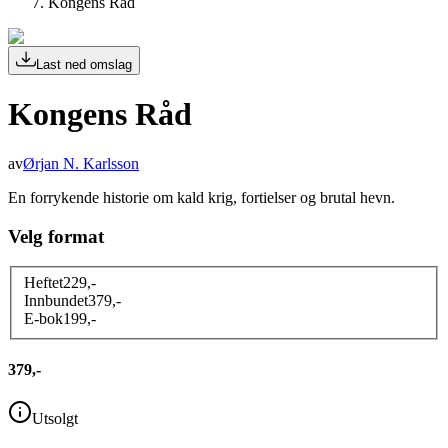
Kongens Råd
Last ned omslag
Kongens Råd
av
Ørjan N. Karlsson
En forrykende historie om kald krig, fortielser og brutal hevn.
Velg format
Heftet
229
,-
Innbundet
379
,-
E-bok
199
,-
379,-
Utsolgt