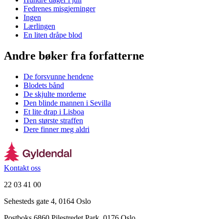
Fedrenes misgjerninger
Ingen
Lærlingen
En liten dråpe blod
Andre bøker fra forfatterne
De forsvunne hendene
Blodets bånd
De skjulte morderne
Den blinde mannen i Sevilla
Et lite drap i Lisboa
Den største straffen
Dere finner meg aldri
Kontakt oss
22 03 41 00
Sehesteds gate 4, 0164 Oslo
Postboks 6860 Pilestredet Park, 0176 Oslo