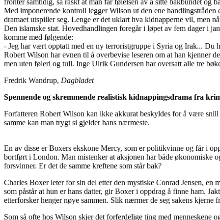
fronter samtidig, så raskt at man får følelsen av å sitte bakbundet og
Med imponerende kontroll legger Wilson ut den ene handlingstråden ette
dramaet utspiller seg. Lenge er det uklart hva kidnapperne vil, men når
Den islamske stat. Hovedhandlingen foregår i løpet av fem dager i janua
komme med følgende:
- Jeg har vært opptatt med en ny terroristgruppe i Syria og Irak... Du
Robert Wilson har evnen til å overbevise leseren om at han kjenner de m
men uten føleri og tull. Inge Ulrik Gundersen har oversatt alle tre bøk
Fredrik Wandrup,
Dagbladet
Spennende og skremmende realistisk kidnappingsdrama fra kri
Forfatteren Robert Wilson kan ikke akkurat beskyldes for å være snill
samme kan man trygt si gjelder hans nærmeste.
En av disse er Boxers ekskone Mercy, som er politikvinne og får i oppdr
bortført i London. Man mistenker at aksjonen har både økonomiske og
forsvinner. Er det de samme kreftene som står bak?
Charles Boxer leter for sin del etter den mystiske Conrad Jensen, en 
som påstår at hun er hans datter, gir Boxer i oppdrag å finne ham. Jakt
etterforsker henger nøye sammen. Slik nærmer de seg sakens kjerne fr
Som så ofte hos Wilson skjer det forferdelige ting med menneskene også