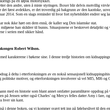
 baklengs på en løpsk motorsykkel.
r den andre, uten å miste styringen. Boxer blir delvis motvillig virvlet
 det først avdekkes, er det troverdig på bakgrunn av den kaotiske, uovers
r 2014. Som en slags reminder til hvor fort nyhetsbildet endrer seg lar 
 har nok ikke hørt om dem ennå, de kaller seg Den islamske stat.
iljøene han skildrer til bunns. Situasjonene er beskrevet detaljrikt og 
ene i serien med sikker hånd.
mkongen Robert Wilson.
 med karakterene i bøkene sine. I denne tredje historien om kidnapping
ag å delta i etterforskningen av en nokså sensasjonell kidnappingshistor
 politiske motiver, og etterforskningen involverer så vel MI5, MI6 og
mann med en historie som blant annet omfatter paramilitære oppdrag på 
en på Jensen setter også Charles’ og Mercys felles datter Amy i fare, og
a hver sin kant.
 i denne boken, og vi kommer svært tett inn på følelseslivet til den enke