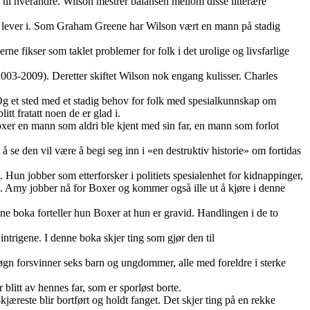
d til hverandre. Wilson mestrer balansen mellom disse litterære
 vi lever i. Som Graham Greene har Wilson vært en mann på stadig
 fikser som taklet problemer for folk i det urolige og livsfarlige
03-2009). Deretter skiftet Wilson nok engang kulisser. Charles
 Og et sted med et stadig behov for folk med spesialkunnskap om
tt fratatt noen de er glad i.
xer en mann som aldri ble kjent med sin far, en mann som forlot
å se den vil være å begi seg inn i «en destruktiv historie» om fortidas
 Hun jobber som etterforsker i politiets spesialenhet for kidnappinger,
. Amy jobber nå for Boxer og kommer også ille ut å kjøre i denne
nne boka forteller hun Boxer at hun er gravid. Handlingen i de to
ntrigene. I denne boka skjer ting som gjør den til
 døgn forsvinner seks barn og ungdommer, alle med foreldre i sterke
 blitt av hennes far, som er sporløst borte.
jæreste blir bortført og holdt fanget. Det skjer ting på en rekke