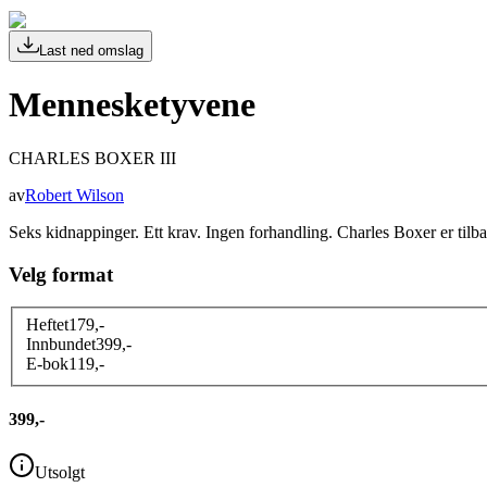
Last ned omslag
Mennesketyvene
CHARLES BOXER III
av
Robert Wilson
Seks kidnappinger. Ett krav. Ingen forhandling. Charles Boxer er tilb
Velg format
Heftet
179
,-
Innbundet
399
,-
E-bok
119
,-
399,-
Utsolgt