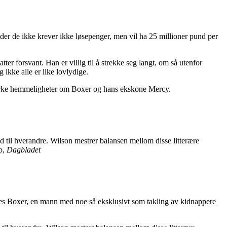
vder de ikke krever ikke løsepenger, men vil ha 25 millioner pund per
r forsvant. Han er villig til å strekke seg langt, om så utenfor
 ikke alle er like lovlydige.
 mørke hemmeligheter om Boxer og hans ekskone Mercy.
ld til hverandre. Wilson mestrer balansen mellom disse litterære
up,
Dagbladet
les Boxer, en mann med noe så eksklusivt som takling av kidnappere