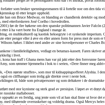
 romaner preget av et persongalleri som står i et intrikat, privat forhol
t forfatter som bruker spenningsromanen til å fortelle noe om den tida
 kjennskap til etter lengre opphold.
alte han om Bruce Medway, en blanding av chandlersk detektiv og moderne
 med etterforskeren José Coelho i hovedrollen.
01) før de fire bøkene om den spanske politimannen Javier Falcón (20
 etter å ha vært borte fra England i mange år.
ndring, en multikulturell og kaotisk heksegryte i et synkende imperium.
e etter penger eller å øve en eller annen form for press mot de som er bli
Wilsons bøker. I likhet med andre av sine hovedpersoner er Charles Bo
kene i familieleiligheten, vedlagt en betamax-kassett. Faren skriver at 
kkelig i livet.
, kona han traff i Ghana mens han var på jakt etter den forsvunne faren.
Amy, som rømmer hjemmefra i bok to i serien, «Dere finner meg aldri»
ok, «Den største straffen», som mor til kidnappingsofferet Alyshia. I de
også en cliffhanger som trolig går direkte over i neste bok.
klingen til, både som privatpersoner og som deltakere i de dramatiske i
 utført med stor kynisme og sterk grad av presisjon. I løpet av et drøyt
re russiske mafiabosser.
oppsøkt av en freidig, ung jente som vil at han skal finne ut hvor det er
Amy, med tilhørende overraskelser og voldelig drama. Også Mercys heler-k