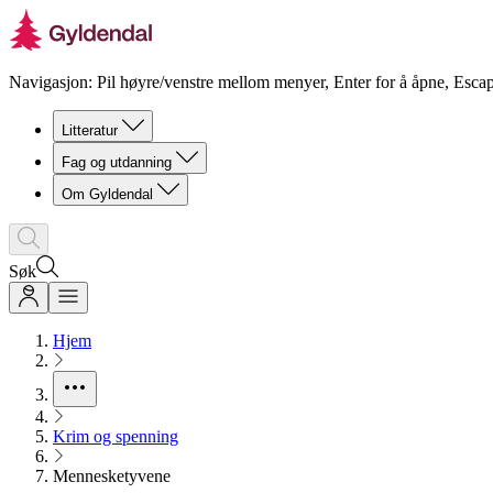
Navigasjon: Pil høyre/venstre mellom menyer, Enter for å åpne, Escap
Litteratur
Fag og utdanning
Om Gyldendal
Søk
Hjem
Krim og spenning
Mennesketyvene