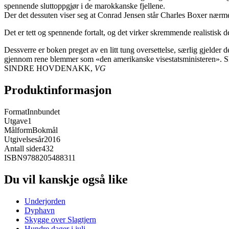
spennende sluttoppgjør i de marokkanske fjellene.
Der det dessuten viser seg at Conrad Jensen står Charles Boxer nærmer
Det er tett og spennende fortalt, og det virker skremmende realistisk d
Dessverre er boken preget av en litt tung oversettelse, særlig gjelder 
gjennom rene blemmer som «den amerikanske visestatsministeren». Slur
SINDRE HOVDENAKK,
VG
Produktinformasjon
Format
Innbundet
Utgave
1
Målform
Bokmål
Utgivelsesår
2016
Antall sider
432
ISBN
9788205488311
Du vil kanskje også like
Underjorden
Dyphavn
Skygge over Slagtjern
Hundre dager i juli