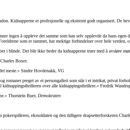
London. Kidnapperne er profesjonelle og ekstremt godt organisert. De he
nner ingen å oppleve det samme som han selv opplevde da hans egen datte
 Foreldrene som er rammet, har mektige forbindelser over hele verden, og
bber i blinde. Det blir ikke bedre da kidnapperne truer med å avsløre
 Charles Boxer.
sk det meste.» Sindre Hovdenakk,
VG
g romaner preget av et persongalleri som står i et intrikat, privat forho
 kidnappingsthrilleren over alle kidnappingsthrillere.» Fredrik Wandr
nne.» Thorstein Buer,
Demokraten
pokerspilleren, ekssoldaten og den tidligere drapsetterforskeren Char