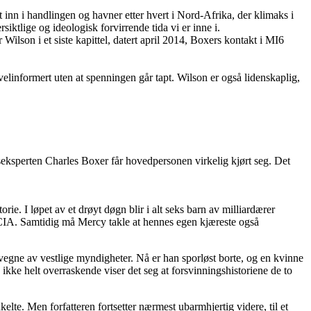
 inn i handlingen og havner etter hvert i Nord-Afrika, der klimaks i
iktlige og ideologisk forvirrende tida vi er inne i.
Wilson i et siste kapittel, datert april 2014, Boxers kontakt i MI6
velinformert uten at spenningen går tapt. Wilson er også lidenskaplig,
seksperten Charles Boxer får hovedpersonen virkelig kjørt seg. Det
ie. I løpet av et drøyt døgn blir i alt seks barn av milliardærer
 CIA. Samtidig må Mercy takle at hennes egen kjæreste også
vegne av vestlige myndigheter. Nå er han sporløst borte, og en kvinne
 ikke helt overraskende viser det seg at forsvinningshistoriene de to
lte. Men forfatteren fortsetter nærmest ubarmhjertig videre, til et