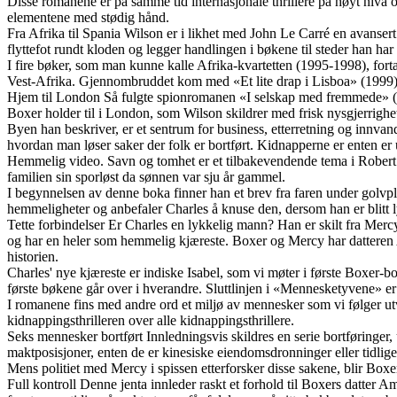
Disse romanene er på samme tid internasjonale thrillere på høyt nivå og
elementene med stødig hånd.
Fra Afrika til Spania Wilson er i likhet med John Le Carré en avanser
flyttefot rundt kloden og legger handlingen i bøkene til steder han har
I fire bøker, som man kunne kalle Afrika-kvartetten (1995-1998), fort
Vest-Afrika. Gjennombruddet kom med «Et lite drap i Lisboa» (1999),
Hjem til London Så fulgte spionromanen «I selskap med fremmede» (20
Boxer holder til i London, som Wilson skildrer med frisk nysgjerrighet
Byen han beskriver, er et sentrum for business, etterretning og innva
hvordan man løser saker der folk er bortført. Kidnapperne er enten er ut
Hemmelig video. Savn og tomhet er et tilbakevendende tema i Robert 
familien sin sporløst da sønnen var sju år gammel.
I begynnelsen av denne boka finner han et brev fra faren under golvplan
hemmeligheter og anbefaler Charles å knuse den, dersom han er blitt ly
Tette forbindelser Er Charles en lykkelig mann? Han er skilt fra Mercy
og har en heler som hemmelig kjæreste. Boxer og Mercy har datteren 
historien.
Charles' nye kjæreste er indiske Isabel, som vi møter i første Boxer-b
første bøkene går over i hverandre. Sluttlinjen i «Mennesketyvene» er 
I romanene fins med andre ord et miljø av mennesker som vi følger utvi
kidnappingsthrilleren over alle kidnappingsthrillere.
Seks mennesker bortført Innledningsvis skildres en serie bortføringer,
maktposisjoner, enten de er kinesiske eiendomsdronninger eller tidlige
Mens politiet med Mercy i spissen etterforsker disse sakene, blir Boxer 
Full kontroll Denne jenta innleder raskt et forhold til Boxers datter 