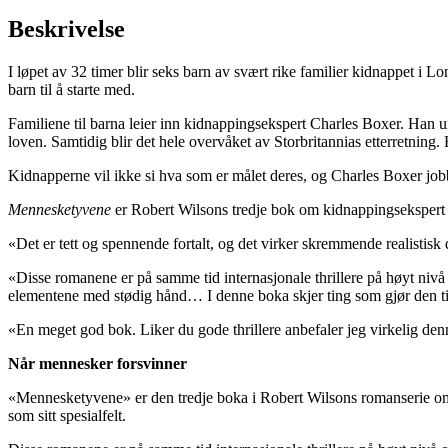
Beskrivelse
I løpet av 32 timer blir seks barn av svært rike familier kidnappet i 
barn til å starte med.
Familiene til barna leier inn kidnappingsekspert Charles Boxer. Han u
loven. Samtidig blir det hele overvåket av Storbritannias etterretning.
Kidnapperne vil ikke si hva som er målet deres, og Charles Boxer jo
Mennesketyvene
er Robert Wilsons tredje bok om kidnappingsekspert
«Det er tett og spennende fortalt, og det virker skremmende realisti
«Disse romanene er på samme tid internasjonale thrillere på høyt nivå o
elementene med stødig hånd… I denne boka skjer ting som gjør den til
«En meget god bok. Liker du gode thrillere anbefaler jeg virkelig de
Når mennesker forsvinner
«Mennesketyvene» er den tredje boka i Robert Wilsons romanserie om 
som sitt spesialfelt.