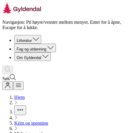
Navigasjon: Pil høyre/venstre mellom menyer, Enter for å åpne,
Escape for å lukke.
Litteratur
Fag og utdanning
Om Gyldendal
Søk
Hjem
Krim og spenning