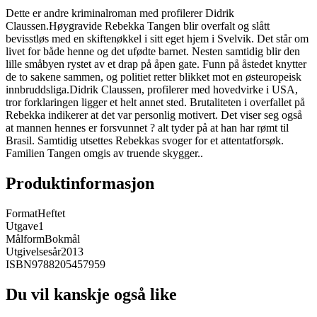
Dette er andre kriminalroman med profilerer Didrik
Claussen.Høygravide Rebekka Tangen blir overfalt og slått
bevisstløs med en skiftenøkkel i sitt eget hjem i Svelvik. Det står om
livet for både henne og det ufødte barnet. Nesten samtidig blir den
lille småbyen rystet av et drap på åpen gate. Funn på åstedet knytter
de to sakene sammen, og politiet retter blikket mot en østeuropeisk
innbruddsliga.Didrik Claussen, profilerer med hovedvirke i USA,
tror forklaringen ligger et helt annet sted. Brutaliteten i overfallet på
Rebekka indikerer at det var personlig motivert. Det viser seg også
at mannen hennes er forsvunnet ? alt tyder på at han har rømt til
Brasil. Samtidig utsettes Rebekkas svoger for et attentatforsøk.
Familien Tangen omgis av truende skygger..
Produktinformasjon
Format
Heftet
Utgave
1
Målform
Bokmål
Utgivelsesår
2013
ISBN
9788205457959
Du vil kanskje også like