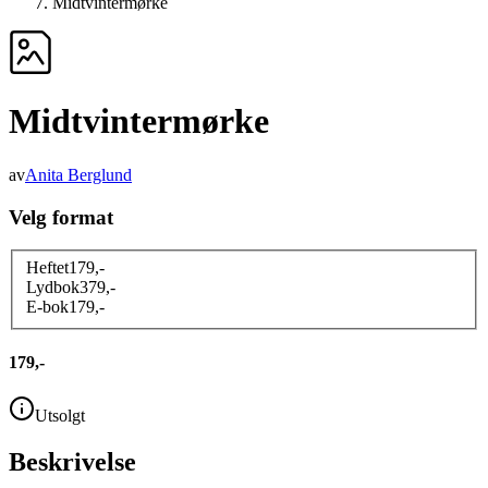
Midtvintermørke
Midtvintermørke
av
Anita Berglund
Velg format
Heftet
179
,-
Lydbok
379
,-
E-bok
179
,-
179,-
Utsolgt
Beskrivelse