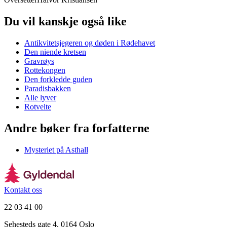
Du vil kanskje også like
Antikvitetsjegeren og døden i Rødehavet
Den niende kretsen
Gravrøys
Rottekongen
Den forkledde guden
Paradisbakken
Alle lyver
Rotvelte
Andre bøker fra forfatterne
Mysteriet på Asthall
Kontakt oss
22 03 41 00
Sehesteds gate 4, 0164 Oslo