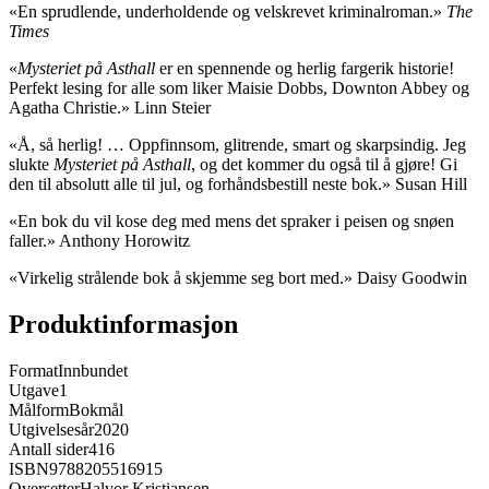
«En sprudlende, underholdende og velskrevet kriminalroman.»
The
Times
«
Mysteriet på Asthall
er en spennende og herlig fargerik historie!
Perfekt lesing for alle som liker Maisie Dobbs, Downton Abbey og
Agatha Christie.» Linn Steier
«Å, så herlig! … Oppfinnsom, glitrende, smart og skarpsindig. Jeg
slukte
Mysteriet på Asthall
, og det kommer du også til å gjøre! Gi
den til absolutt alle til jul, og forhåndsbestill neste bok.» Susan Hill
«En bok du vil kose deg med mens det spraker i peisen og snøen
faller.» Anthony Horowitz
«Virkelig strålende bok å skjemme seg bort med.» Daisy Goodwin
Produktinformasjon
Format
Innbundet
Utgave
1
Målform
Bokmål
Utgivelsesår
2020
Antall sider
416
ISBN
9788205516915
Oversetter
Halvor Kristiansen