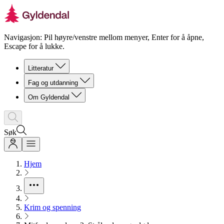
Navigasjon: Pil høyre/venstre mellom menyer, Enter for å åpne,
Escape for å lukke.
Litteratur
Fag og utdanning
Om Gyldendal
Søk
Hjem
Krim og spenning