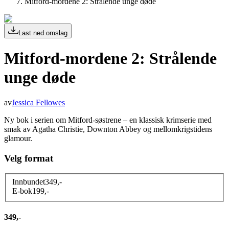
Mitford-mordene 2: Strålende unge døde
Last ned omslag
Mitford-mordene 2: Strålende
unge døde
av
Jessica Fellowes
Ny bok i serien om Mitford-søstrene – en klassisk krimserie med
smak av Agatha Christie, Downton Abbey og mellomkrigstidens
glamour.
Velg format
Innbundet
349
,-
E-bok
199
,-
349,-