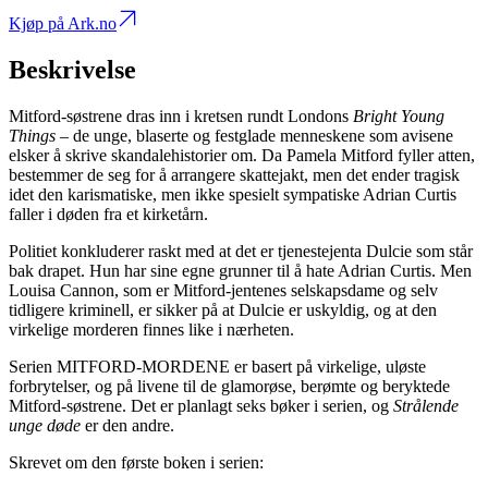
Kjøp på Ark.no
Beskrivelse
Mitford-søstrene dras inn i kretsen rundt Londons
Bright Young
Things
– de unge, blaserte og festglade menneskene som avisene
elsker å skrive skandalehistorier om. Da Pamela Mitford fyller atten,
bestemmer de seg for å arrangere skattejakt, men det ender tragisk
idet den karismatiske, men ikke spesielt sympatiske Adrian Curtis
faller i døden fra et kirketårn.
Politiet konkluderer raskt med at det er tjenestejenta Dulcie som står
bak drapet. Hun har sine egne grunner til å hate Adrian Curtis. Men
Louisa Cannon, som er Mitford-jentenes selskapsdame og selv
tidligere kriminell, er sikker på at Dulcie er uskyldig, og at den
virkelige morderen finnes like i nærheten.
Serien MITFORD-MORDENE er basert på virkelige, uløste
forbrytelser, og på livene til de glamorøse, berømte og beryktede
Mitford-søstrene. Det er planlagt seks bøker i serien, og
Strålende
unge døde
er den andre.
Skrevet om den første boken i serien: