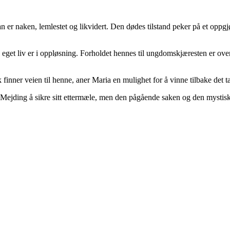
an er naken, lemlestet og likvidert. Den dødes tilstand peker på et opp
es eget liv er i oppløsning. Forholdet hennes til ungdomskjæresten er over
nner veien til henne, aner Maria en mulighet for å vinne tilbake det ta
Mejding å sikre sitt ettermæle, men den pågående saken og den mystiske d