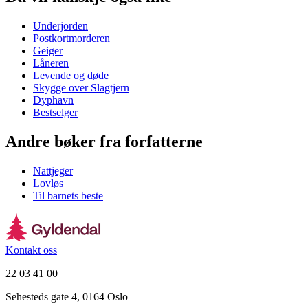
Underjorden
Postkortmorderen
Geiger
Låneren
Levende og døde
Skygge over Slagtjern
Dyphavn
Bestselger
Andre bøker fra forfatterne
Nattjeger
Lovløs
Til barnets beste
Kontakt oss
22 03 41 00
Sehesteds gate 4, 0164 Oslo