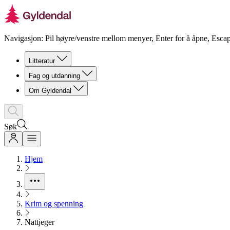
Navigasjon: Pil høyre/venstre mellom menyer, Enter for å åpne, Escap
Litteratur
Fag og utdanning
Om Gyldendal
Søk
Hjem
Krim og spenning
Nattjeger