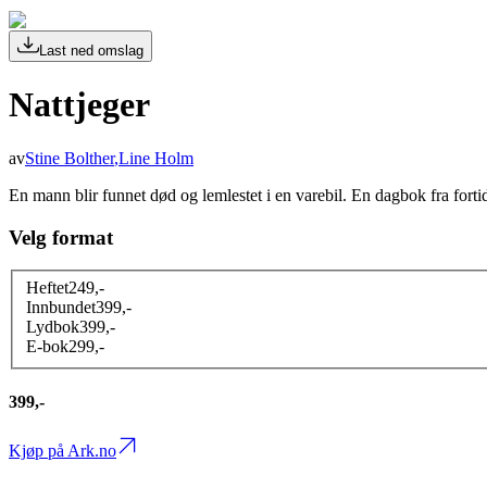
Last ned omslag
Nattjeger
av
Stine Bolther
,
Line Holm
En mann blir funnet død og lemlestet i en varebil. En dagbok fra fortide
Velg format
Heftet
249
,-
Innbundet
399
,-
Lydbok
399
,-
E-bok
299
,-
399,-
Kjøp på Ark.no