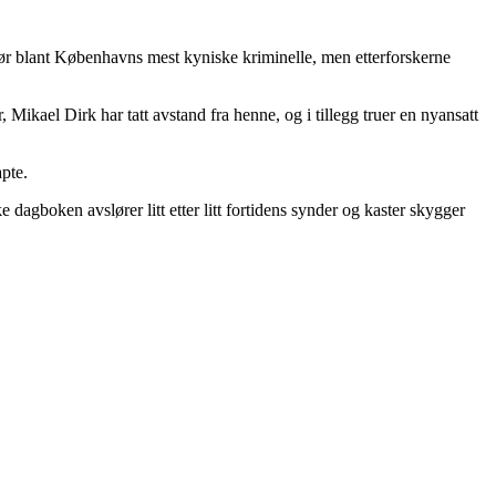
gjør blant Københavns mest kyniske kriminelle, men etterforskerne
, Mikael Dirk har tatt avstand fra henne, og i tillegg truer en nyansatt
pte.
agboken avslører litt etter litt fortidens synder og kaster skygger