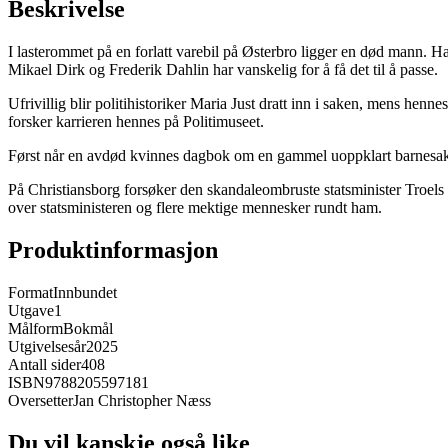
Beskrivelse
I lasterommet på en forlatt varebil på Østerbro ligger en død mann. H
Mikael Dirk og Frederik Dahlin har vanskelig for å få det til å passe.
Ufrivillig blir politihistoriker Maria Just dratt inn i saken, mens henn
forsker karrieren hennes på Politimuseet.
Først når en avdød kvinnes dagbok om en gammel uoppklart barnesak fi
På Christiansborg forsøker den skandaleombruste statsminister Troels 
over statsministeren og flere mektige mennesker rundt ham.
Produktinformasjon
Format
Innbundet
Utgave
1
Målform
Bokmål
Utgivelsesår
2025
Antall sider
408
ISBN
9788205597181
Oversetter
Jan Christopher Næss
Du vil kanskje også like