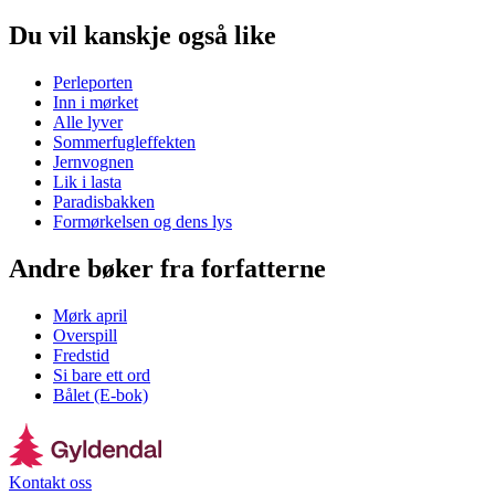
Du vil kanskje også like
Perleporten
Inn i mørket
Alle lyver
Sommerfugleffekten
Jernvognen
Lik i lasta
Paradisbakken
Formørkelsen og dens lys
Andre bøker fra forfatterne
Mørk april
Overspill
Fredstid
Si bare ett ord
Bålet (E-bok)
Kontakt oss