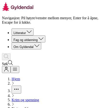
Navigasjon: Pil høyre/venstre mellom menyer, Enter for å åpne,
Escape for å lukke.
Litteratur
Fag og utdanning
Om Gyldendal
Søk
Hjem
Krim og spenning