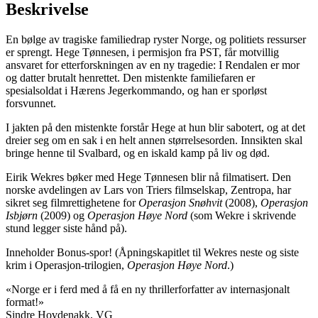
Beskrivelse
En bølge av tragiske familiedrap ryster Norge, og politiets ressurser
er sprengt. Hege Tønnesen, i permisjon fra PST, får motvillig
ansvaret for etterforskningen av en ny tragedie: I Rendalen er mor
og datter brutalt henrettet. Den mistenkte familiefaren er
spesialsoldat i Hærens Jegerkommando, og han er sporløst
forsvunnet.
I jakten på den mistenkte forstår Hege at hun blir sabotert, og at det
dreier seg om en sak i en helt annen størrelsesorden. Innsikten skal
bringe henne til Svalbard, og en iskald kamp på liv og død.
Eirik Wekres bøker med Hege Tønnesen blir nå filmatisert. Den
norske avdelingen av Lars von Triers filmselskap, Zentropa, har
sikret seg filmrettighetene for
Operasjon Snøhvit
(2008),
Operasjon
Isbjørn
(2009) og
Operasjon Høye Nord
(som Wekre i skrivende
stund legger siste hånd på).
Inneholder Bonus-spor! (Åpningskapitlet til Wekres neste og siste
krim i Operasjon-trilogien,
Operasjon Høye Nord
.)
«Norge er i ferd med å få en ny thrillerforfatter av internasjonalt
format!»
Sindre Hovdenakk, VG