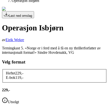
Operasjon Isbjørn
Last ned omslag
Operasjon Isbjørn
av
Eirik Wekre
Terningkast 5. «Norge er i ferd med å få en ny thrillerforfatter av
internasjonalt format!» Sindre Hovdenakk, VG
Velg format
Heftet
229
,-
E-bok
119
,-
229,-
Utsolgt