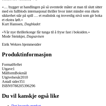
«… bygger ut handlingen på så uventede måter at man til slutt sitter
med en fullblods internasjonal thriller hvor intet mindre enn rikets
sikkerhet står på spill … et realistisk og troverdig nivå som gir boka
et ekstra løft.»
Kurt Hanssen,
Dagbladet
«Vår nye thrillerkonge får tunga til å fryse fast i boksiden.»
Mode Steinkjer,
Dagsavisen
Eirik Wekres hjemmesider
Produktinformasjon
Format
Heftet
Utgave
1
Målform
Bokmål
Utgivelsesår
2010
Antall sider
351
ISBN
9788205396296
Du vil kanskje også like
Det levende mørket