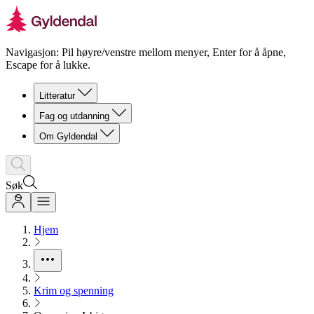
Navigasjon: Pil høyre/venstre mellom menyer, Enter for å åpne,
Escape for å lukke.
Litteratur
Fag og utdanning
Om Gyldendal
Søk
Hjem
Krim og spenning