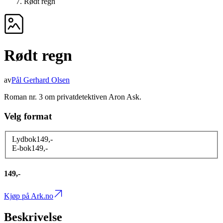
Rødt regn
Rødt regn
av
Pål Gerhard Olsen
Roman nr. 3 om privatdetektiven Aron Ask.
Velg format
Lydbok
149
,-
E-bok
149
,-
149,-
Kjøp på Ark.no
Beskrivelse