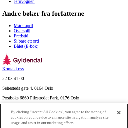
Jernvognen
Andre bøker fra forfatterne
Mørk april
Overspill
Fredstid
Si bare ett ord
Bålet (E-bok)
Kontakt oss
22 03 41 00
Sehesteds gate 4, 0164 Oslo
Postboks 6860 Pilestredet Park, 0176 Oslo
Finn frem
By clicking “Accept All Cookies”, you agree to the storing of
Nyhetsbrev
cookies on your device to enhance site navigation, analyze site
Ledige stillinger
usage, and assist in our marketing efforts.
Send inn manus