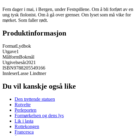
Fem dager i mai, i Bergen, under Festspillene. Om å bli forført av en
ung tysk fiolonist. Om å gå over grenser. Om lyset som må vike for
mørket. Som faller rødt.
Produktinformasjon
Format
Lydbok
Utgave
1
Målform
Bokmål
Utgivelsesår
2021
ISBN
9788205549166
Innleser
Lasse Lindtner
Du vil kanskje også like
Den trettende statuen
Rotvelte
Perleporten
Formørkelsen og dens lys
Lik i lasta
Rottekongen
Francesca