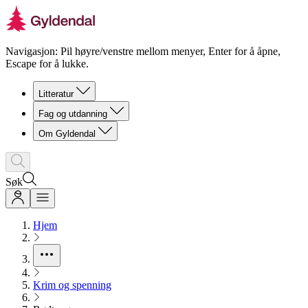
Navigasjon: Pil høyre/venstre mellom menyer, Enter for å åpne,
Escape for å lukke.
Litteratur
Fag og utdanning
Om Gyldendal
Søk
Hjem
Krim og spenning